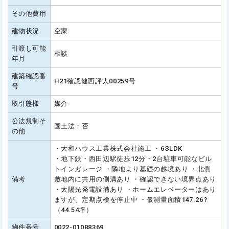
その他費用
建物状況
空家
引渡し可能
相談
年月
建築確認番
H21確認健西評大00259号
号
取引態様
媒介
公法規制そ
国土法：否
の他
・大和ハウス工業株式会社施工 ・6SLDK
・地下鉄・西田辺駅徒歩12分・2台駐車可能なビル
トインガレージ ・隣地より基礎の越境あり ・北側
備考
敷地内に共用の側溝あり ・確認できない境界点あり
・太陽光発電設備あり ・ホームエレベーターはあり
ますが、定期点検を停止中 ・仮測量面積147.26?
（44.54坪）
物件番号
0022-01088369