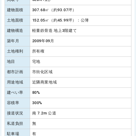
建物面積
307.68㎡（約93.07坪）
土地面積
152.05㎡（約45.99坪）：公簿
建物構造
軽量鉄骨造 地上3階建て
築年月
2009年09月
土地権利
所有権
地目
宅地
都市計画
市街化区域
用途地域
近隣商業地域
建ぺい率
80%
容積率
300%
接道状況
南 7.2m 公道
私道負担
無
駐車場
有