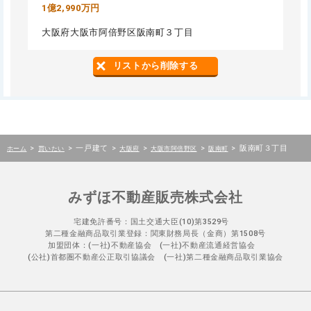
1億2,990万円
大阪府大阪市阿倍野区阪南町３丁目
リストから削除する
>
>
一戸建て
>
>
>
>
阪南町３丁目
ホーム
買いたい
大阪府
大阪市阿倍野区
阪南町
みずほ不動産販売株式会社
宅建免許番号：国土交通大臣(10)第3529号
第二種金融商品取引業登録：関東財務局長（金商）第1508号
加盟団体：(一社)不動産協会 (一社)不動産流通経営協会
(公社)首都圏不動産公正取引協議会 (一社)第二種金融商品取引業協会