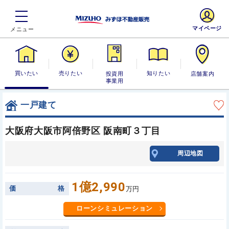
マイページ
買いたい
売りたい
投資用・事業
知りたい
店舗案内
用
一戸建て
大阪府大阪市阿倍野区 阪南町３丁目
周辺地図
1億2,990
価
格
万円
ローンシミュレーション