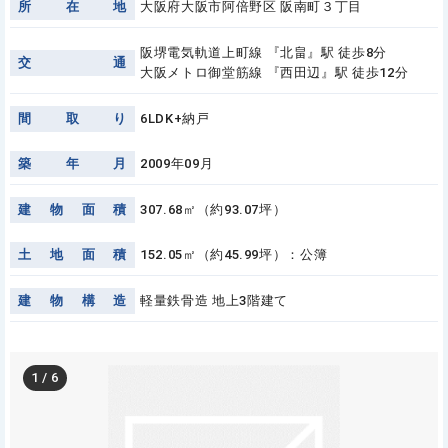
所
在
地
大阪府大阪市阿倍野区 阪南町３丁目
阪堺電気軌道上町線 『北畠』駅 徒歩8分
交
通
大阪メトロ御堂筋線 『西田辺』駅 徒歩12分
間
取
り
6LDK+納戸
築
年
月
2009年09月
建
物
面
積
307.68㎡（約93.07坪）
土
地
面
積
152.05㎡（約45.99坪）：公簿
建
物
構
造
軽量鉄骨造 地上3階建て
1
/
6