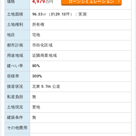
4,979
価格
万円
ローンシミュレーション
土地面積
96.33㎡（約29.13坪）：実測
土地権利
所有権
地目
宅地
都市計画
市街化区域
用途地域
近隣商業地域
建ぺい率
80%
容積率
300%
接道状況
北東 5.7m 公道
私道負担
無
土地現況
更地
建築条件
無
その他費用