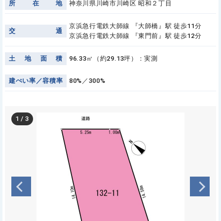
所
在
地
神奈川県川崎市川崎区 昭和２丁目
京浜急行電鉄大師線 『大師橋』駅 徒歩11分
交
通
京浜急行電鉄大師線 『東門前』駅 徒歩12分
土
地
面
積
96.33㎡（約29.13坪）：実測
建
ぺ
い
率
／
容
積
率
80%／300%
1
/
3