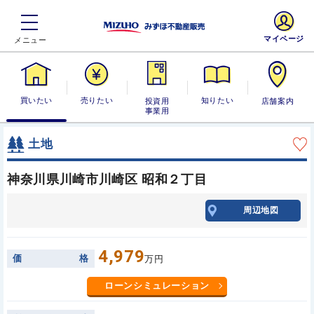
マイページ
買いたい
売りたい
投資用・事業
知りたい
店舗案内
用
土地
神奈川県川崎市川崎区 昭和２丁目
周辺地図
4,979
価
格
万円
ローンシミュレーション