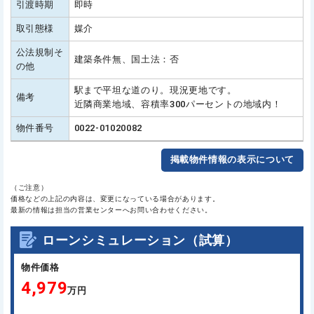
引渡時期
即時
取引態様
媒介
公法規制そ
建築条件無、国土法：否
の他
駅まで平坦な道のり。現況更地です。
備考
近隣商業地域、容積率300パーセントの地域内！
物件番号
0022-01020082
掲載物件情報の表示について
（ご注意）
価格などの上記の内容は、変更になっている場合があります。
最新の情報は担当の営業センターへお問い合わせください。
ローンシミュレーション（試算）
物件価格
4,979
万円