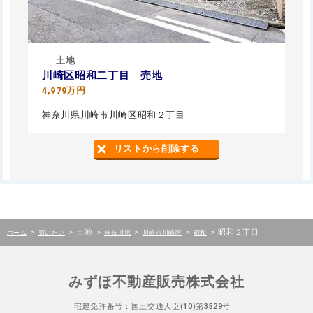
土地
川崎区昭和二丁目 売地
4,979万円
神奈川県川崎市川崎区昭和２丁目
リストから削除する
>
>
土地
>
>
>
>
昭和２丁目
ホーム
買いたい
神奈川県
川崎市川崎区
昭和
みずほ不動産販売株式会社
宅建免許番号：国土交通大臣(10)第3529号