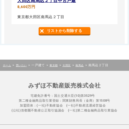
大田区南馬込２丁目中古戸建
8,600万円
東京都大田区南馬込２丁目
リストから削除する
>
>
一戸建て
>
>
>
>
南馬込２丁目
ホーム
買いたい
東京都
大田区
南馬込
みずほ不動産販売株式会社
宅建免許番号：国土交通大臣(10)第3529号
第二種金融商品取引業登録：関東財務局長（金商）第1508号
加盟団体：(一社)不動産協会 (一社)不動産流通経営協会
(公社)首都圏不動産公正取引協議会 (一社)第二種金融商品取引業協会