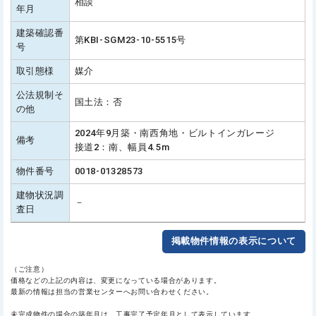
相談
年月
建築確認番
第KBI-SGM23-10-5515号
号
取引態様
媒介
公法規制そ
国土法：否
の他
2024年9月築・南西角地・ビルトインガレージ
備考
接道2：南、幅員4.5m
物件番号
0018-01328573
建物状況調
－
査日
掲載物件情報の表示について
（ご注意）
価格などの上記の内容は、変更になっている場合があります。
最新の情報は担当の営業センターへお問い合わせください。
未完成物件の場合の築年月は、工事完了予定年月として表示しています。