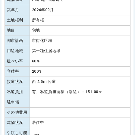
築年月
2024年09月
土地権利
所有権
地目
宅地
都市計画
市街化区域
用途地域
第一種住居地域
建ぺい率
60%
容積率
200%
接道状況
西 4.5m 公道
私道負担
有、私道負担面積（別途）：151.00㎡
駐車場
その他費用
建物状況
居住中
引渡し可能