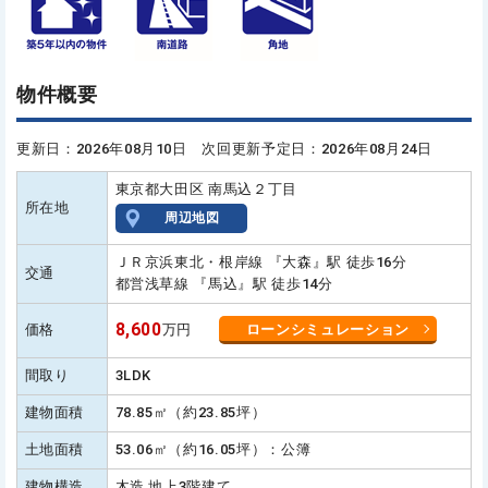
物件概要
更新日：2026年08月10日 次回更新予定日：2026年08月24日
東京都大田区 南馬込２丁目
所在地
周辺地図
ＪＲ京浜東北・根岸線 『大森』駅 徒歩16分
交通
都営浅草線 『馬込』駅 徒歩14分
8,600
価格
万円
ローンシミュレーション
間取り
3LDK
建物面積
78.85㎡（約23.85坪）
土地面積
53.06㎡（約16.05坪）：公簿
建物構造
木造 地上3階建て