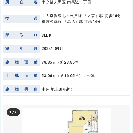
所
在
地
東京都大田区 南馬込２丁目
ＪＲ京浜東北・根岸線 『大森』駅 徒歩16分
交
通
都営浅草線 『馬込』駅 徒歩14分
間
取
り
3LDK
築
年
月
2024年09月
建
物
面
積
78.85㎡（約23.85坪）
土
地
面
積
53.06㎡（約16.05坪）：公簿
建
物
構
造
木造 地上3階建て
1
/
6