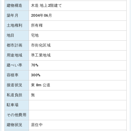
建物構造
木造 地上2階建て
築年月
2004年06月
土地権利
所有権
地目
宅地
都市計画
市街化区域
用途地域
準工業地域
建ぺい率
70%
容積率
300%
接道状況
東 8m 公道
私道負担
無
駐車場
その他費用
建物状況
居住中