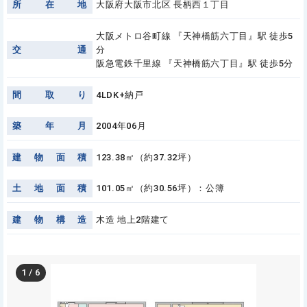
所
在
地
大阪府大阪市北区 長柄西１丁目
大阪メトロ谷町線 『天神橋筋六丁目』駅 徒歩5
交
通
分
阪急電鉄千里線 『天神橋筋六丁目』駅 徒歩5分
間
取
り
4LDK+納戸
築
年
月
2004年06月
建
物
面
積
123.38㎡（約37.32坪）
土
地
面
積
101.05㎡（約30.56坪）：公簿
建
物
構
造
木造 地上2階建て
1
/
6