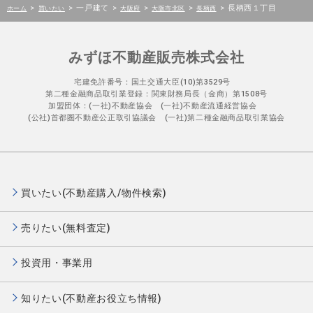
>
>
一戸建て
>
>
>
>
長柄西１丁目
ホーム
買いたい
大阪府
大阪市北区
長柄西
みずほ不動産販売株式会社
宅建免許番号：国土交通大臣(10)第3529号
第二種金融商品取引業登録：関東財務局長（金商）第1508号
加盟団体：(一社)不動産協会 (一社)不動産流通経営協会
(公社)首都圏不動産公正取引協議会 (一社)第二種金融商品取引業協会
買いたい(不動産購入/物件検索)
売りたい(無料査定)
投資用・事業用
知りたい(不動産お役立ち情報)