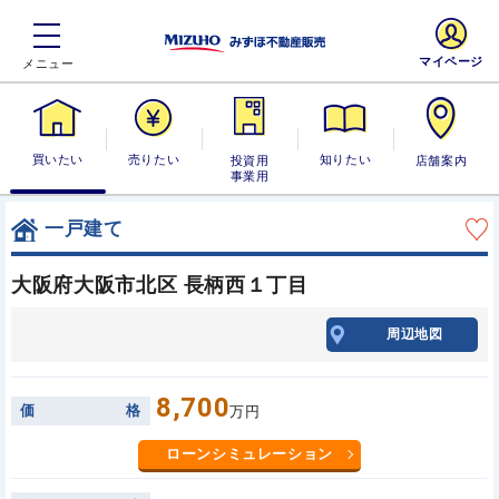
マイページ
買いたい
売りたい
投資用・事業
知りたい
店舗案内
用
一戸建て
大阪府大阪市北区 長柄西１丁目
周辺地図
8,700
価
格
万円
ローンシミュレーション