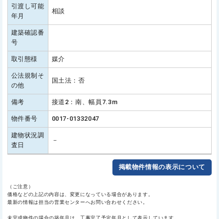
引渡し可能
相談
年月
建築確認番
号
取引態様
媒介
公法規制そ
国土法：否
の他
備考
接道2：南、幅員7.3m
物件番号
0017-01332047
建物状況調
－
査日
掲載物件情報の表示について
（ご注意）
価格などの上記の内容は、変更になっている場合があります。
最新の情報は担当の営業センターへお問い合わせください。
未完成物件の場合の築年月は、工事完了予定年月として表示しています。