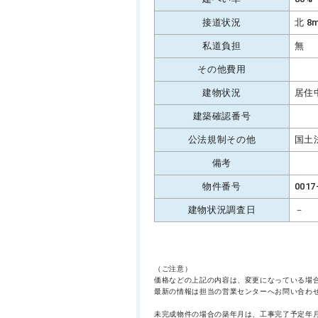
接道状況
北 8
私道負担
無
その他費用
建物状況
居住
建築確認番号
公法規制その他
国土
備考
物件番号
0017
建物状況調査日
－
（ご注意）
価格などの上記の内容は、変更になっている場
最新の情報は担当の営業センターへお問い合わ
未完成物件の場合の築年月は、工事完了予定年