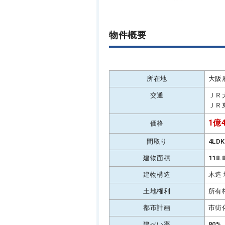
物件概要
所在地
大阪
交通
ＪＲ
ＪＲ
1億4
価格
間取り
4LD
建物面積
118
建物構造
木造
土地権利
所有
都市計画
市街
建ぺい率
80%