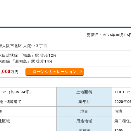
更新日：2026年08月0
府大阪市北区 大淀中３丁目
大阪環状線 『福島』駅 徒歩12分
東西線 『新福島』駅 徒歩14分
,000
万円
ローンシミュレーション
K
.81㎡（約35.94坪）
土地面積
110.1
 地上3階建て
築年月
2020年0
権
地目
宅地
化区域
用途地域
第二種住
容積率
300%