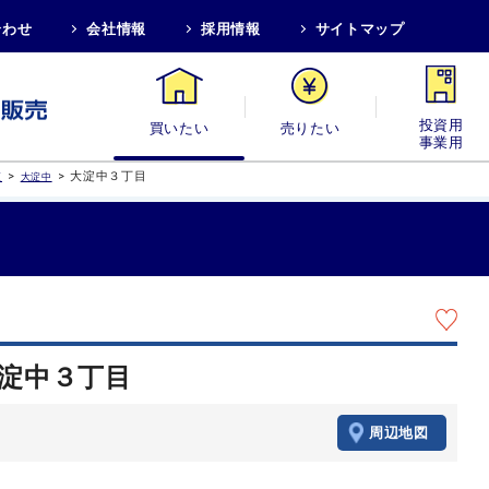
合わせ
会社情報
採用情報
サイトマップ
買いたい
売りたい
投資用・事業
>
>
大淀中３丁目
区
大淀中
大淀中３丁目
周辺地図