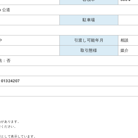
m 公道
駐車場
中
引渡し可能年月
相談
取引態様
媒介
法：否
-01324207
合があります。
せください。
月として表示しています。