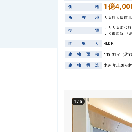
1億4,00
価
格
所
在
地
大阪府大阪市北
ＪＲ大阪環状線 
交
通
ＪＲ東西線 『新
間
取
り
4LDK
建
物
面
積
118.81㎡（約3
建
物
構
造
木造 地上3階建
1
/
5