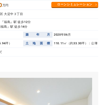
0
ローンシミュレーション
万円
区 大淀中３丁目
『福島』駅 徒歩12分
福島』駅 徒歩14分
築
年
月
2020年06月
5.94坪）
土
地
面
積
110.11㎡（約33.30坪）：公簿
て