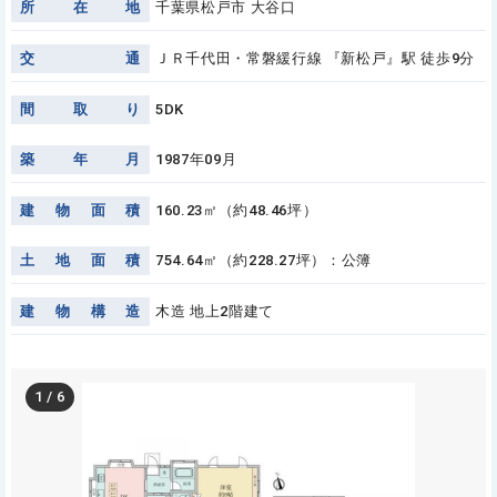
所
在
地
千葉県松戸市 大谷口
交
通
ＪＲ千代田・常磐緩行線 『新松戸』駅 徒歩9分
間
取
り
5DK
築
年
月
1987年09月
建
物
面
積
160.23㎡（約48.46坪）
土
地
面
積
754.64㎡（約228.27坪）：公簿
建
物
構
造
木造 地上2階建て
1
/
6