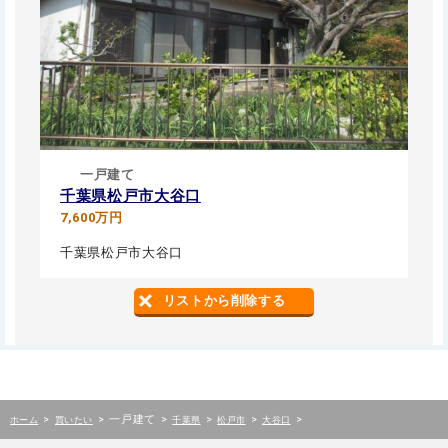
一戸建て
千葉県松戸市大谷口
7,600万円
千葉県松戸市大谷口
リストから削除する
>
>
一戸建て
>
>
>
>
ホーム
買いたい
千葉県
松戸市
大谷口