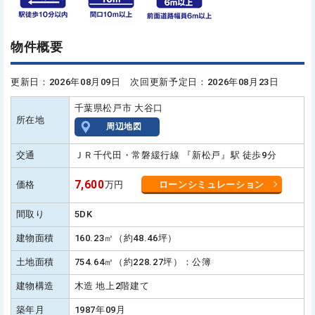
物件概要
更新日：2026年08月09日 次回更新予定日：2026年08月23日
千葉県松戸市 大谷口
所在地
周辺地図
交通
ＪＲ千代田・常磐緩行線 『新松戸』駅 徒歩9分
7,600
価格
万円
ローンシミュレーション
間取り
5DK
建物面積
160.23㎡（約48.46坪）
土地面積
754.64㎡（約228.27坪）：公簿
建物構造
木造 地上2階建て
築年月
1987年09月