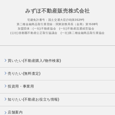
みずほ不動産販売株式会社
宅建免許番号：国土交通大臣(10)第3529号
第二種金融商品取引業登録：関東財務局長（金商）第1508号
加盟団体：(一社)不動産協会 (一社)不動産流通経営協会
(公社)首都圏不動産公正取引協議会 (一社)第二種金融商品取引業協会
買いたい(不動産購入/物件検索)
売りたい(無料査定)
投資用・事業用
知りたい(不動産お役立ち情報)
店舗案内