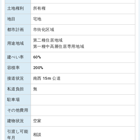
土地権利
所有権
地目
宅地
都市計画
市街化区域
第二種住居地域
用途地域
第一種中高層住居専用地域
建ぺい率
60%
容積率
200%
接道状況
南西 15m 公道
私道負担
無
駐車場
その他費用
建物状況
空家
引渡し可能
相談
年月