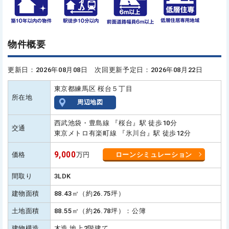
物件概要
更新日：2026年08月08日 次回更新予定日：2026年08月22日
東京都練馬区 桜台５丁目
所在地
周辺地図
西武池袋・豊島線 『桜台』駅 徒歩10分
交通
東京メトロ有楽町線 『氷川台』駅 徒歩12分
9,000
価格
万円
ローンシミュレーション
間取り
3LDK
建物面積
88.43㎡（約26.75坪）
土地面積
88.55㎡（約26.78坪）：公簿
建物構造
木造 地上2階建て