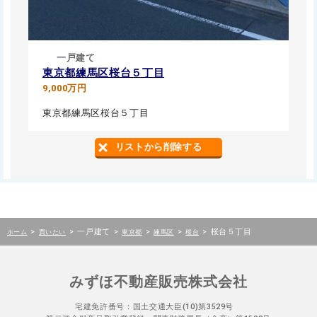
一戸建て
東京都練馬区桜台５丁目
9,000万円
東京都練馬区桜台５丁目
リストから削除する
>
>
一戸建て
>
>
>
>
桜台５丁目
ホーム
買いたい
東京都
練馬区
桜台
みずほ不動産販売株式会社
宅建免許番号：国土交通大臣(10)第3529号