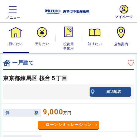
マイページ
買いたい
売りたい
投資用・事業
知りたい
店舗案内
用
一戸建て
東京都練馬区 桜台５丁目
周辺地図
9,000
価
格
万円
ローンシミュレーション