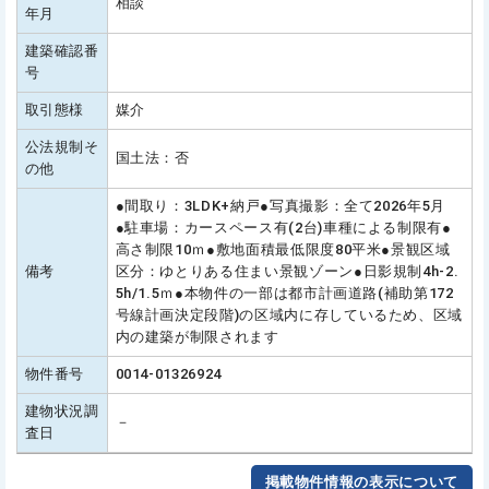
相談
年月
建築確認番
号
取引態様
媒介
公法規制そ
国土法：否
の他
●間取り：3LDK+納戸●写真撮影：全て2026年5月
●駐車場：カースペース有(2台)車種による制限有●
高さ制限10ｍ●敷地面積最低限度80平米●景観区域
備考
区分：ゆとりある住まい景観ゾーン●日影規制4h-2.
5h/1.5ｍ●本物件の一部は都市計画道路(補助第172
号線計画決定段階)の区域内に存しているため、区域
内の建築が制限されます
物件番号
0014-01326924
建物状況調
－
査日
掲載物件情報の表示について