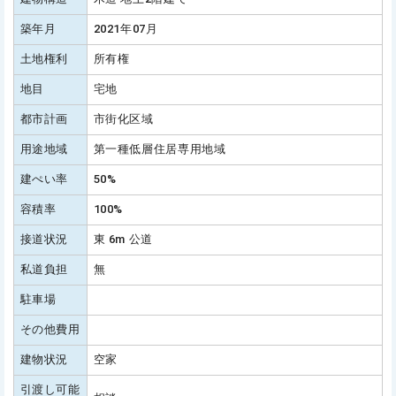
築年月
2021年07月
土地権利
所有権
地目
宅地
都市計画
市街化区域
用途地域
第一種低層住居専用地域
建ぺい率
50%
容積率
100%
接道状況
東 6m 公道
私道負担
無
駐車場
その他費用
建物状況
空家
引渡し可能