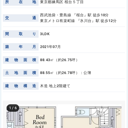
所
在
地
東京都練馬区 桜台５丁目
西武池袋・豊島線 『桜台』駅 徒歩10分
交
通
東京メトロ有楽町線 『氷川台』駅 徒歩12分
間
取
り
3LDK
築
年
月
2021年07月
建
物
面
積
88.43㎡（約26.75坪）
土
地
面
積
88.55㎡（約26.78坪）：公簿
建
物
構
造
木造 地上2階建て
1
/
6