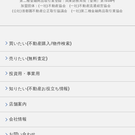
第二種金融商品取引業登録：関東財務局長（金商）第1508号
加盟団体：(一社)不動産協会 (一社)不動産流通経営協会
(公社)首都圏不動産公正取引協議会 (一社)第二種金融商品取引業協会
買いたい(不動産購入/物件検索)
売りたい(無料査定)
投資用・事業用
知りたい(不動産お役立ち情報)
店舗案内
会社情報
お問い合わせ