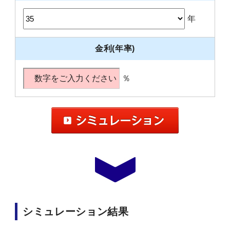
年
金利(年率)
％
シミュレーション結果