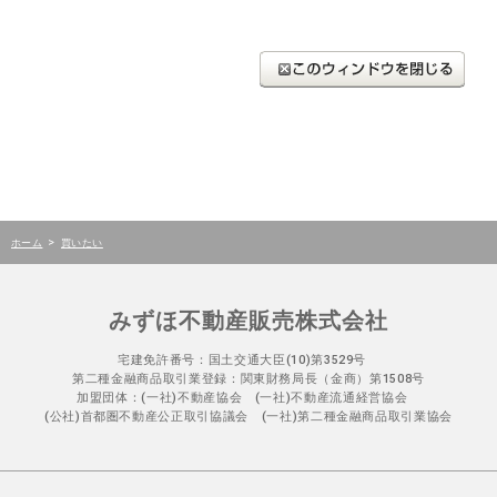
>
ホーム
買いたい
みずほ不動産販売株式会社
宅建免許番号：国土交通大臣(10)第3529号
第二種金融商品取引業登録：関東財務局長（金商）第1508号
加盟団体：(一社)不動産協会 (一社)不動産流通経営協会
(公社)首都圏不動産公正取引協議会 (一社)第二種金融商品取引業協会