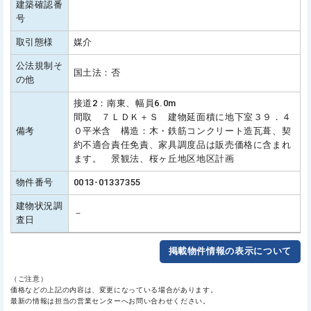
建築確認番
号
取引態様
媒介
公法規制そ
国土法：否
の他
接道2：南東、幅員6.0m
間取 ７ＬＤＫ＋Ｓ 建物延面積に地下室３９．４
備考
０平米含 構造：木・鉄筋コンクリート造瓦葺、契
約不適合責任免責、家具調度品は販売価格に含まれ
ます。 景観法、桜ヶ丘地区地区計画
物件番号
0013-01337355
建物状況調
－
査日
掲載物件情報の表示について
（ご注意）
価格などの上記の内容は、変更になっている場合があります。
最新の情報は担当の営業センターへお問い合わせください。