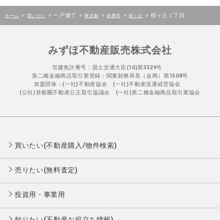
>
>
一戸建て
>
>
>
>
桜ヶ丘１丁目
ホーム
買いたい
東京都
多摩市
桜ヶ丘
みずほ不動産販売株式会社
宅建免許番号：国土交通大臣(10)第3529号
第二種金融商品取引業登録：関東財務局長（金商）第1508号
加盟団体：(一社)不動産協会 (一社)不動産流通経営協会
(公社)首都圏不動産公正取引協議会 (一社)第二種金融商品取引業協会
買いたい(不動産購入/物件検索)
売りたい(無料査定)
投資用・事業用
知りたい(不動産お役立ち情報)