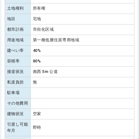
土地権利
所有権
地目
宅地
都市計画
市街化区域
用途地域
第一種低層住居専用地域
建ぺい率
40%
容積率
80%
接道状況
南西 5m 公道
私道負担
無
駐車場
その他費用
建物状況
空家
引渡し可能
即時
年月