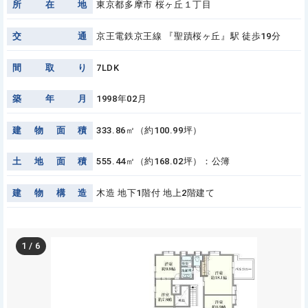
所
在
地
東京都多摩市 桜ヶ丘１丁目
交
通
京王電鉄京王線 『聖蹟桜ヶ丘』駅 徒歩19分
間
取
り
7LDK
築
年
月
1998年02月
建
物
面
積
333.86㎡（約100.99坪）
土
地
面
積
555.44㎡（約168.02坪）：公簿
建
物
構
造
木造 地下1階付 地上2階建て
1
/
6