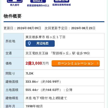
物件概要
更新日：2026年08月09日 次回更新予定日：2026年08月23日
東京都多摩市 桜ヶ丘１丁目
所在地
周辺地図
交通
京王電鉄京王線 『聖蹟桜ヶ丘』駅 徒歩19分
2億3,000
価格
万円
ローンシミュレーション
間取り
7LDK
建物面積
333.86㎡（約100.99坪）
土地面積
555.44㎡（約168.02坪）：公簿
建物構造
木造 地下1階付 地上2階建て
築年月
1998年02月