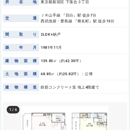
所
在
地
東京都新宿区 下落合３丁目
ＪＲ山手線 『目白』駅 徒歩7分
交
通
西武池袋・豊島線 『椎名町』駅 徒歩13分
間
取
り
2LDK+納戸
築
年
月
1981年11月
建
物
面
積
139.85㎡（約42.30坪）
土
地
面
積
68.85㎡（約20.82坪）：公簿
建
物
構
造
鉄筋コンクリート造 地上4階建て
1
/
6