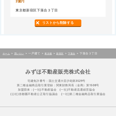
2億円
東京都新宿区下落合３丁目
リストから削除する
>
>
一戸建て
>
>
>
>
下落合３丁目
ホーム
買いたい
東京都
新宿区
下落合
みずほ不動産販売株式会社
宅建免許番号：国土交通大臣(10)第3529号
第二種金融商品取引業登録：関東財務局長（金商）第1508号
加盟団体：(一社)不動産協会 (一社)不動産流通経営協会
(公社)首都圏不動産公正取引協議会 (一社)第二種金融商品取引業協会