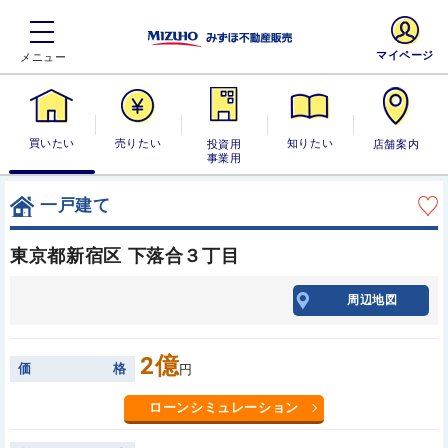
マイページ
買いたい
売りたい
投資用・事業
知りたい
店舗案内
用
一戸建て
東京都新宿区 下落合３丁目
周辺地図
2億
価
格
円
ローンシミュレーション