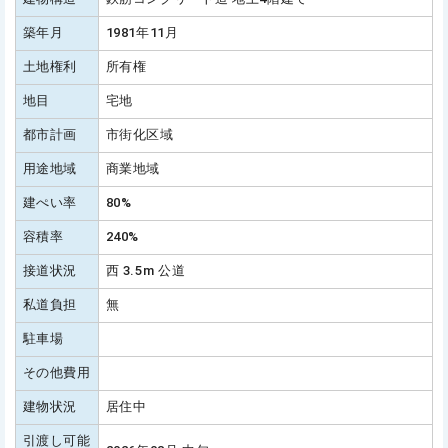
築年月
1981年11月
土地権利
所有権
地目
宅地
都市計画
市街化区域
用途地域
商業地域
建ぺい率
80%
容積率
240%
接道状況
西 3.5m 公道
私道負担
無
駐車場
その他費用
建物状況
居住中
引渡し可能