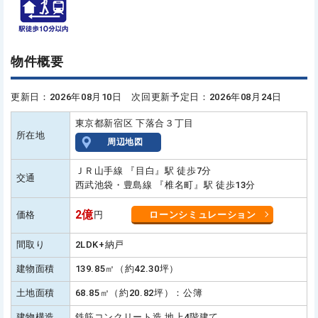
物件概要
更新日：2026年08月10日 次回更新予定日：2026年08月24日
東京都新宿区 下落合３丁目
所在地
周辺地図
ＪＲ山手線 『目白』駅 徒歩7分
交通
西武池袋・豊島線 『椎名町』駅 徒歩13分
2億
価格
円
ローンシミュレーション
間取り
2LDK+納戸
建物面積
139.85㎡（約42.30坪）
土地面積
68.85㎡（約20.82坪）：公簿
建物構造
鉄筋コンクリート造 地上4階建て