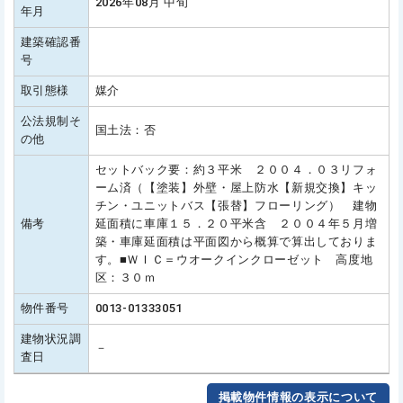
2026年08月 中旬
年月
建築確認番
号
取引態様
媒介
公法規制そ
国土法：否
の他
セットバック要：約３平米 ２００４．０３リフォ
ーム済（【塗装】外壁・屋上防水【新規交換】キッ
チン・ユニットバス【張替】フローリング） 建物
備考
延面積に車庫１５．２０平米含 ２００４年５月増
築・車庫延面積は平面図から概算で算出しておりま
す。■ＷＩＣ＝ウオークインクローゼット 高度地
区：３０ｍ
物件番号
0013-01333051
建物状況調
－
査日
掲載物件情報の表示について