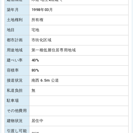
築年月
1998年03月
土地権利
所有権
地目
宅地
都市計画
市街化区域
用途地域
第一種低層住居専用地域
建ぺい率
40%
容積率
80%
接道状況
南西 6.5m 公道
私道負担
無
駐車場
その他費用
建物状況
居住中
引渡し可能