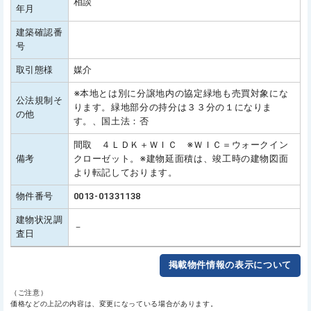
相談
年月
建築確認番
号
取引態様
媒介
※本地とは別に分譲地内の協定緑地も売買対象にな
公法規制そ
ります。緑地部分の持分は３３分の１になりま
の他
す。、国土法：否
間取 ４ＬＤＫ＋ＷＩＣ ※ＷＩＣ＝ウォークイン
備考
クローゼット。※建物延面積は、竣工時の建物図面
より転記しております。
物件番号
0013-01331138
建物状況調
－
査日
掲載物件情報の表示について
（ご注意）
価格などの上記の内容は、変更になっている場合があります。