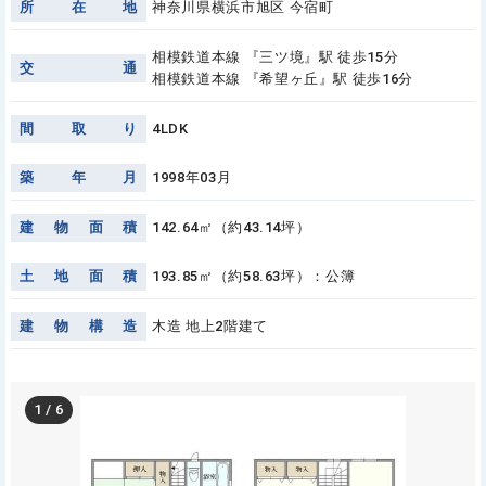
所
在
地
神奈川県横浜市旭区 今宿町
相模鉄道本線 『三ツ境』駅 徒歩15分
交
通
相模鉄道本線 『希望ヶ丘』駅 徒歩16分
間
取
り
4LDK
築
年
月
1998年03月
建
物
面
積
142.64㎡（約43.14坪）
土
地
面
積
193.85㎡（約58.63坪）：公簿
建
物
構
造
木造 地上2階建て
1
/
6