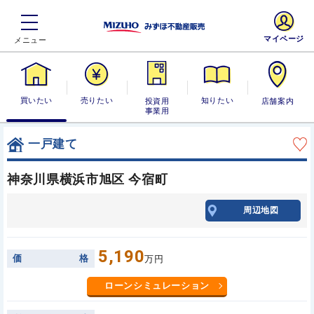
マイページ
買いたい
売りたい
投資用・事業
知りたい
店舗案内
用
一戸建て
神奈川県横浜市旭区 今宿町
周辺地図
5,190
価
格
万円
ローンシミュレーション