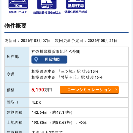
物件概要
更新日：2026年08月07日 次回更新予定日：2026年08月21日
神奈川県横浜市旭区 今宿町
所在地
周辺地図
相模鉄道本線 『三ツ境』駅 徒歩15分
交通
相模鉄道本線 『希望ヶ丘』駅 徒歩16分
5,190
価格
万円
ローンシミュレーション
間取り
4LDK
建物面積
142.64㎡（約43.14坪）
土地面積
193.85㎡（約58.63坪）：公簿
建物構造
木造 地上2階建て