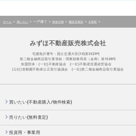
>
>
一戸建て
>
>
>
>
ホーム
買いたい
神奈川県
横浜市旭区
今宿町
みずほ不動産販売株式会社
宅建免許番号：国土交通大臣(10)第3529号
第二種金融商品取引業登録：関東財務局長（金商）第1508号
加盟団体：(一社)不動産協会 (一社)不動産流通経営協会
(公社)首都圏不動産公正取引協議会 (一社)第二種金融商品取引業協会
買いたい(不動産購入/物件検索)
売りたい(無料査定)
投資用・事業用