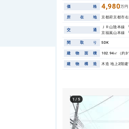
4,980
価
格
万円
所
在
地
京都府京都市右
ＪＲ山陰本線 
交
通
京福嵐山本線 
間
取
り
5DK
建
物
面
積
102.94㎡（約3
建
物
構
造
木造 地上2階建
1
/
5