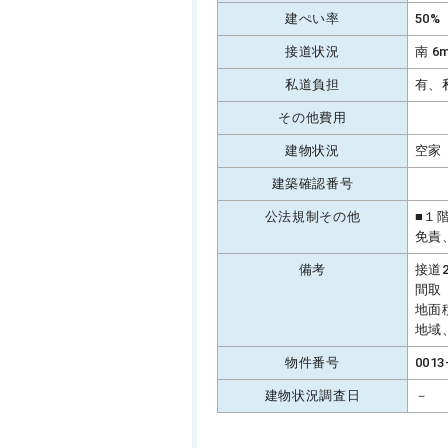
建ぺい率
50%
接道状況
南 6
私道負担
有、
その他費用
建物状況
空家
建築確認番号
公法規制その他
■１
免責
備考
接道
間取
地面
地域
物件番号
0013
建物状況調査日
－