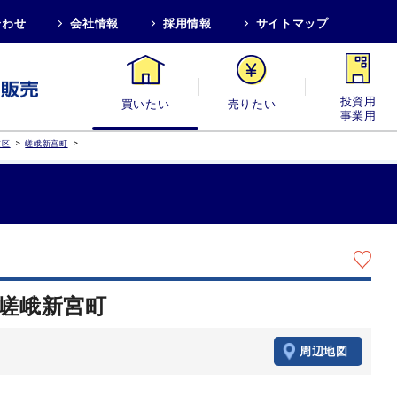
合わせ
会社情報
採用情報
サイトマップ
買いたい
売りたい
投資用・事業
>
>
京区
嵯峨新宮町
 嵯峨新宮町
周辺地図