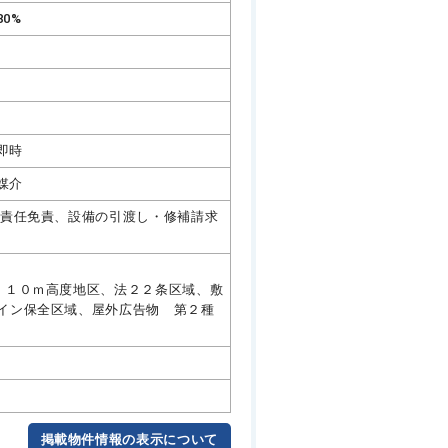
80%
即時
媒介
合責任免責、設備の引渡し・修補請求
 １０ｍ高度地区、法２２条区域、敷
イン保全区域、屋外広告物 第２種
掲載物件情報の表示について