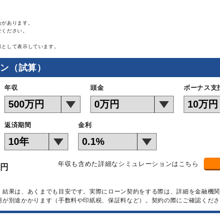
合があります。
せください。
月として表示しています。
ョン（試算）
年収
頭金
ボーナス支
返済期間
金利
年収も含めた詳細なシミュレーションはこちら
万円
）結果は、あくまでも目安です。実際にローン契約をする際は、詳細を金融機
用が別途かかります（手数料や印紙税、保証料など）。契約の際にご確認くださ