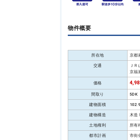
物件概要
所在地
京都
交通
ＪＲ
京福
4,9
価格
間取り
5DK
建物面積
102
建物構造
木造
土地権利
所有
都市計画
市街