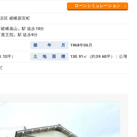
ローンシミュレーション
京区 嵯峨新宮町
『嵯峨嵐山』駅 徒歩10分
『鹿王院』駅 徒歩9分
築
年
月
1968年06月
1.13坪）
土
地
面
積
130.91㎡（約39.60坪）：公簿
て