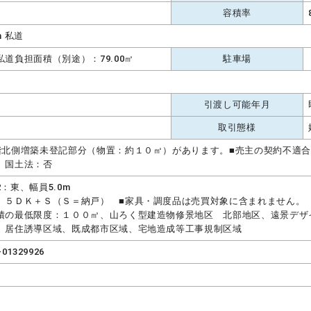
容積率
m 私道
私道負担面積（別途）：79.00㎡
駐車場
引渡し可能年月
取引態様
階北側増築未登記部分（物置：約１０㎡）があります。■売主の契約不適
、国土法：否
2：東、幅員5.0m
 ５ＤＫ＋Ｓ（Ｓ＝納戸） ■家具・調度品は売買対象に含まれません。
積の最低限度：１００㎡、山ろく型建造物修景地区 北部地区、遠景デザ
、居住誘導区域、既成都市区域、宅地造成等工事規制区域
-01329926