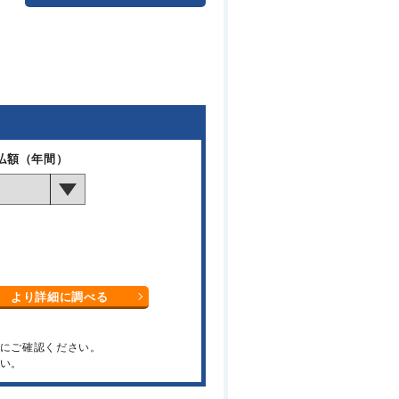
払額（年間）
より詳細に調べる
関にご確認ください。
い。