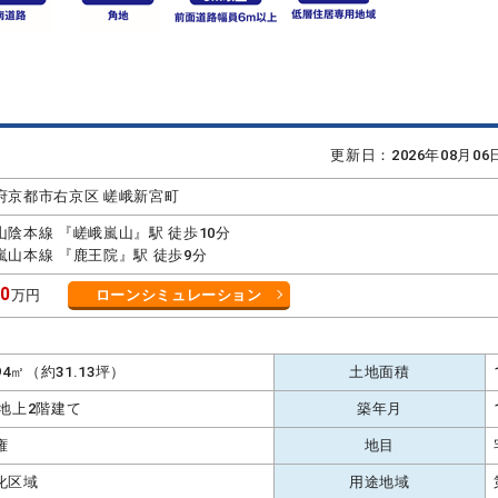
更新日：2026年08月0
府京都市右京区 嵯峨新宮町
山陰本線 『嵯峨嵐山』駅 徒歩10分
嵐山本線 『鹿王院』駅 徒歩9分
80
万円
ローンシミュレーション
.94㎡（約31.13坪）
土地面積
 地上2階建て
築年月
権
地目
化区域
用途地域