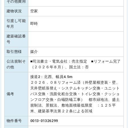
その他費用
建物状況
空家
引渡し可能
即時
年月
建築確認番
号
取引態様
媒介
公法規制そ
■司法書士・電気会社：売主指定 ■リフォーム完了
の他
（２０２６年８月）、国土法：否
接道2：北西、幅員4.5m
２０２６．０８リフォーム済（外壁屋根塗装・壁、
天井壁紙張替え・システムキッチン交換・ユニット
備考
バス交換・洗面化粧台交換・トイレ交換・クッショ
ンフロア交換・白蟻防蟻工事） 都市緑地法、盛土
規制法、景観法、敷地面積最低限度 ：１２５平
米、建築基準法第２２条による区域
物件番号
0013-01326299