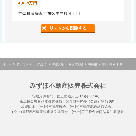
4,499万円
神奈川県横浜市旭区中白根４丁目
リストから削除する
>
>
一戸建て
>
>
>
>
中白根４丁目
ホーム
買いたい
神奈川県
横浜市旭区
中白根
みずほ不動産販売株式会社
宅建免許番号：国土交通大臣(10)第3529号
第二種金融商品取引業登録：関東財務局長（金商）第1508号
加盟団体：(一社)不動産協会 (一社)不動産流通経営協会
(公社)首都圏不動産公正取引協議会 (一社)第二種金融商品取引業協会