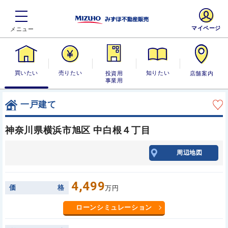
マイページ
買いたい
売りたい
投資用・事業
知りたい
店舗案内
用
一戸建て
神奈川県横浜市旭区 中白根４丁目
周辺地図
4,499
価
格
万円
ローンシミュレーション