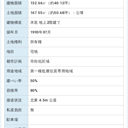
建物面積
132.66㎡（約40.12坪）
土地面積
167.55㎡（約50.68坪）：公簿
建物構造
木造 地上2階建て
築年月
1993年07月
土地権利
所有権
地目
宅地
都市計画
市街化区域
用途地域
第一種低層住居専用地域
建ぺい率
50%
容積率
80%
接道状況
北東 4.5m 公道
私道負担
無
駐車場