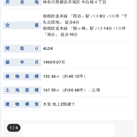
所
在
地
神奈川県横浜市旭区 中白根４丁目
相模鉄道本線 『西谷』駅 バス8分 バス停『千
丸台団地』 徒歩6分
交
通
相模鉄道本線 『鶴ヶ峰』駅 バス14分 バス停
『旭台』 徒歩10分
間
取
り
4LDK
築
年
月
1993年07月
建
物
面
積
132.66㎡（約40.12坪）
土
地
面
積
167.55㎡（約50.68坪）：公簿
建
物
構
造
木造 地上2階建て
1
/
6