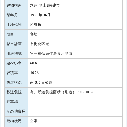
建物構造
木造 地上2階建て
築年月
1990年04月
土地権利
所有権
地目
宅地
都市計画
市街化区域
用途地域
第一種低層住居専用地域
建ぺい率
60%
容積率
100%
接道状況
南 3.6m 私道
私道負担
有、私道負担面積（別途）：39.00㎡
駐車場
その他費用
建物状況
空家