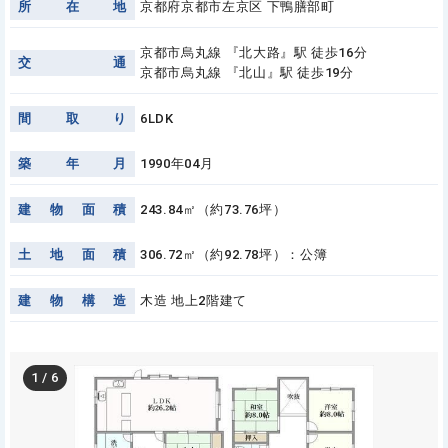
所
在
地
京都府京都市左京区 下鴨膳部町
京都市烏丸線 『北大路』駅 徒歩16分
交
通
京都市烏丸線 『北山』駅 徒歩19分
間
取
り
6LDK
築
年
月
1990年04月
建
物
面
積
243.84㎡（約73.76坪）
土
地
面
積
306.72㎡（約92.78坪）：公簿
建
物
構
造
木造 地上2階建て
1
/
6