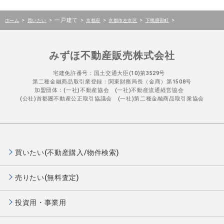
>
>
一戸建て
>
>
>
>
ホーム
買いたい
京都府
京都市左京区
下鴨膳部町
みずほ不動産販売株式会社
宅建免許番号：国土交通大臣(10)第3529号
第二種金融商品取引業登録：関東財務局長（金商）第1508号
加盟団体：(一社)不動産協会 (一社)不動産流通経営協会
(公社)首都圏不動産公正取引協議会 (一社)第二種金融商品取引業協会
買いたい(不動産購入/物件検索)
売りたい(無料査定)
投資用・事業用