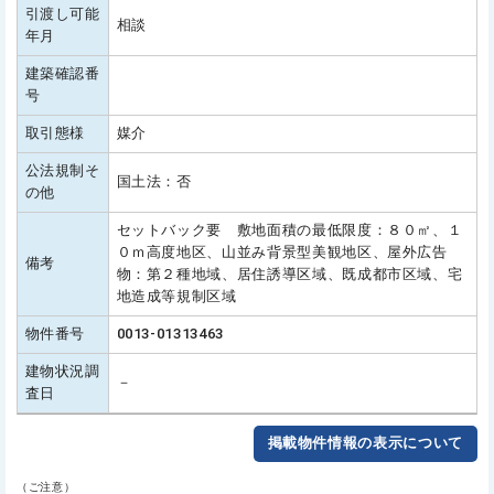
引渡し可能
相談
年月
建築確認番
号
取引態様
媒介
公法規制そ
国土法：否
の他
セットバック要 敷地面積の最低限度：８０㎡、１
０ｍ高度地区、山並み背景型美観地区、屋外広告
備考
物：第２種地域、居住誘導区域、既成都市区域、宅
地造成等規制区域
物件番号
0013-01313463
建物状況調
－
査日
掲載物件情報の表示について
（ご注意）