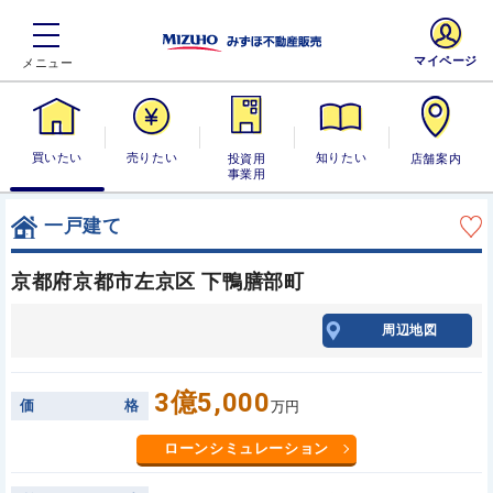
マイページ
買いたい
売りたい
投資用・事業
知りたい
店舗案内
用
一戸建て
京都府京都市左京区 下鴨膳部町
周辺地図
3億5,000
価
格
万円
ローンシミュレーション