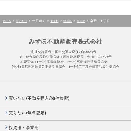
>
>
一戸建て
>
>
>
>
南田中１丁目
ホーム
買いたい
東京都
練馬区
南田中
みずほ不動産販売株式会社
宅建免許番号：国土交通大臣(10)第3529号
第二種金融商品取引業登録：関東財務局長（金商）第1508号
加盟団体：(一社)不動産協会 (一社)不動産流通経営協会
(公社)首都圏不動産公正取引協議会 (一社)第二種金融商品取引業協会
買いたい(不動産購入/物件検索)
売りたい(無料査定)
投資用・事業用