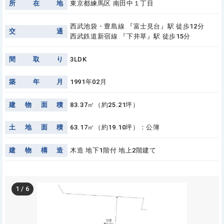
所
在
地
東京都練馬区 南田中１丁目
西武池袋・豊島線 『富士見台』駅 徒歩12分
交
通
西武鉄道新宿線 『下井草』駅 徒歩15分
間
取
り
3LDK
築
年
月
1991年02月
建
物
面
積
83.37㎡（約25.21坪）
土
地
面
積
63.17㎡（約19.10坪）：公簿
建
物
構
造
木造 地下1階付 地上2階建て
1
/
6