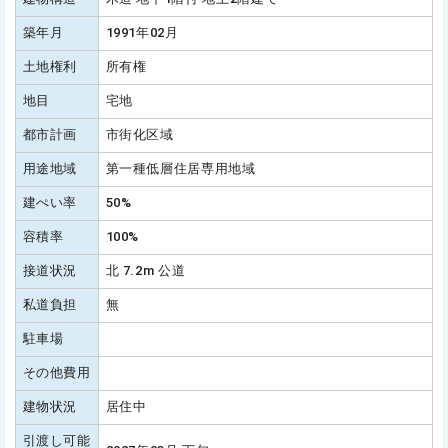
築年月
1991年02月
土地権利
所有権
地目
宅地
都市計画
市街化区域
用途地域
第一種低層住居専用地域
建ぺい率
50%
容積率
100%
接道状況
北 7.2m 公道
私道負担
無
駐車場
その他費用
建物状況
居住中
引渡し可能