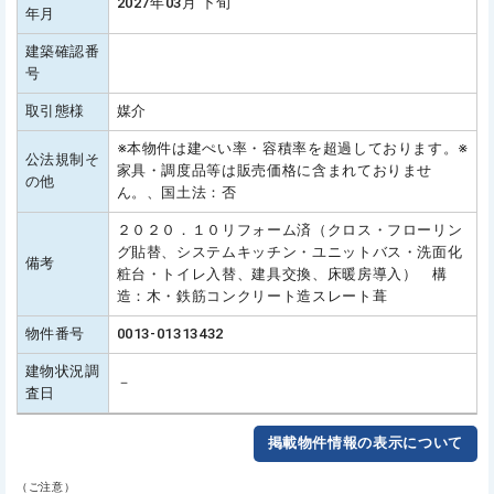
2027年03月 下旬
年月
建築確認番
号
取引態様
媒介
※本物件は建ぺい率・容積率を超過しております。※
公法規制そ
家具・調度品等は販売価格に含まれておりませ
の他
ん。、国土法：否
２０２０．１０リフォーム済（クロス・フローリン
グ貼替、システムキッチン・ユニットバス・洗面化
備考
粧台・トイレ入替、建具交換、床暖房導入） 構
造：木・鉄筋コンクリート造スレート葺
物件番号
0013-01313432
建物状況調
－
査日
掲載物件情報の表示について
（ご注意）