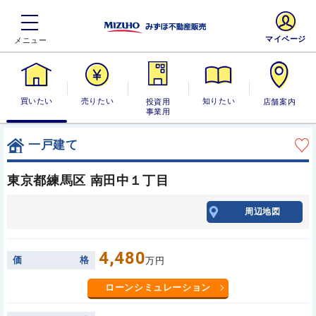
マイページ
買いたい
売りたい
投資用・事業
知りたい
店舗案内
用
一戸建て
東京都練馬区 南田中１丁目
周辺地図
4,480
価
格
万円
ローンシミュレーション