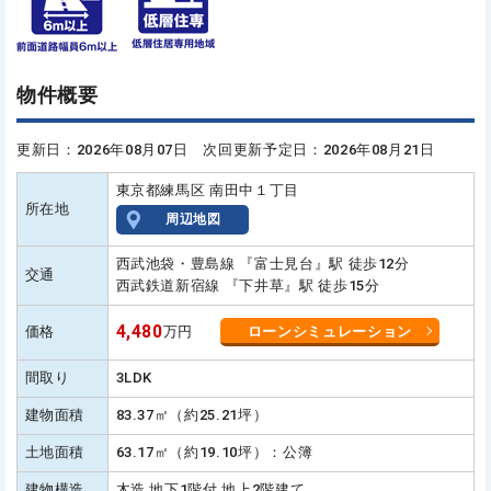
物件概要
更新日：2026年08月07日 次回更新予定日：2026年08月21日
東京都練馬区 南田中１丁目
所在地
周辺地図
西武池袋・豊島線 『富士見台』駅 徒歩12分
交通
西武鉄道新宿線 『下井草』駅 徒歩15分
4,480
価格
万円
ローンシミュレーション
間取り
3LDK
建物面積
83.37㎡（約25.21坪）
土地面積
63.17㎡（約19.10坪）：公簿
建物構造
木造 地下1階付 地上2階建て