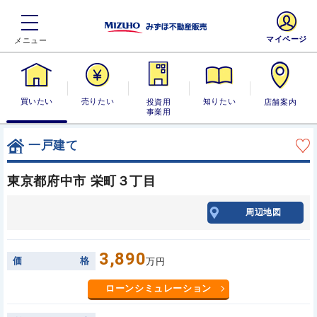
マイページ
買いたい
売りたい
投資用・事業
知りたい
店舗案内
用
一戸建て
東京都府中市 栄町３丁目
周辺地図
3,890
価
格
万円
ローンシミュレーション