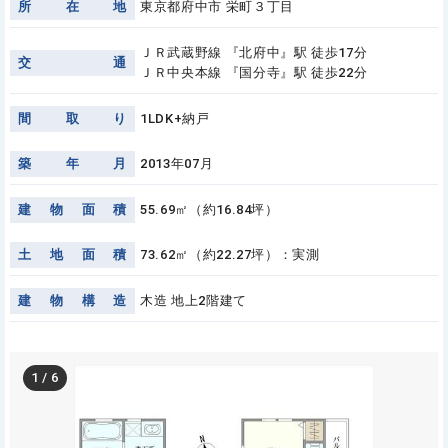
所
在
地
東京都府中市 栄町３丁目
ＪＲ武蔵野線 『北府中』駅 徒歩17分
交
通
ＪＲ中央本線 『国分寺』駅 徒歩22分
間
取
り
1LDK+納戸
築
年
月
2013年07月
建
物
面
積
55.69㎡（約16.84坪）
土
地
面
積
73.62㎡（約22.27坪）：実測
建
物
構
造
木造 地上2階建て
1
/
6