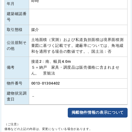
即時
年月
建築確認番
号
取引態様
媒介
土地面積（実測）および私道負担面積は境界面積測
公法規制そ
量図に基づく記載です。建蔽率については、角地緩
の他
和を適用する場合の数値です。、国土法：否
接道2：南、幅員4.0m
備考
Ｓ＝納戸 家具・調度品は販売価格に含まれませ
ん。 景観法
物件番号
0013-01304402
建物状況調
－
査日
掲載物件情報の表示について
（ご注意）
価格などの上記の内容は、変更になっている場合があります。