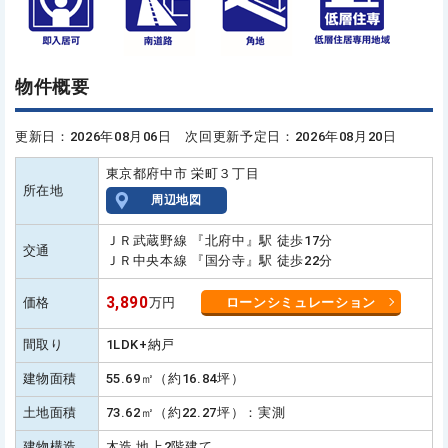
物件概要
更新日：2026年08月06日 次回更新予定日：2026年08月20日
東京都府中市 栄町３丁目
所在地
周辺地図
ＪＲ武蔵野線 『北府中』駅 徒歩17分
交通
ＪＲ中央本線 『国分寺』駅 徒歩22分
3,890
価格
万円
ローンシミュレーション
間取り
1LDK+納戸
建物面積
55.69㎡（約16.84坪）
土地面積
73.62㎡（約22.27坪）：実測
建物構造
木造 地上2階建て