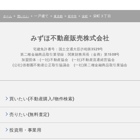
>
>
一戸建て
>
>
>
>
栄町３丁目
ホーム
買いたい
東京都
府中市
栄町
みずほ不動産販売株式会社
宅建免許番号：国土交通大臣(10)第3529号
第二種金融商品取引業登録：関東財務局長（金商）第1508号
加盟団体：(一社)不動産協会 (一社)不動産流通経営協会
(公社)首都圏不動産公正取引協議会 (一社)第二種金融商品取引業協会
買いたい(不動産購入/物件検索)
売りたい(無料査定)
投資用・事業用