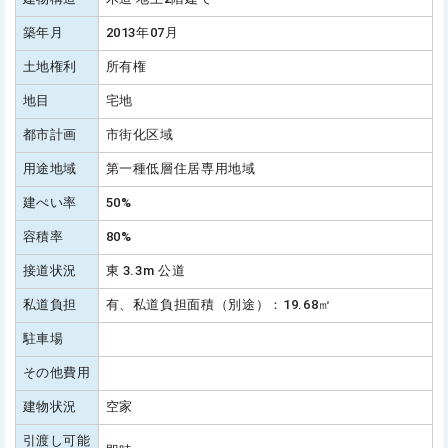
築年月
2013年07月
土地権利
所有権
地目
宅地
都市計画
市街化区域
用途地域
第一種低層住居専用地域
建ぺい率
50%
容積率
80%
接道状況
東 3.3m 公道
私道負担
有、私道負担面積（別途）：19.68㎡
駐車場
その他費用
建物状況
空家
引渡し可能