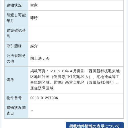
建物状況
空家
引渡し可能
即時
年月
建築確認番
号
取引態様
媒介
公法規制そ
国土法：否
の他
掲載写真：２０２６年４月撮影 西風新都梶毛東地
区地区計画（低層専用住宅地区Ａ）、宅地造成等工
備考
事規制区域、景観計画重点地区（西風新都地区）、
居住誘導区域
物件番号
0013-01297036
建物状況調
－
査日
掲載物件情報の表示について