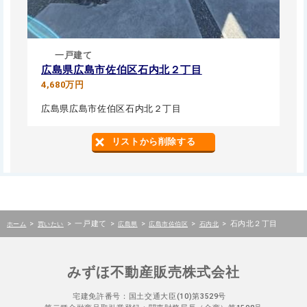
一戸建て
広島県広島市佐伯区石内北２丁目
4,680万円
広島県広島市佐伯区石内北２丁目
リストから削除する
>
>
一戸建て
>
>
>
>
石内北２丁目
ホーム
買いたい
広島県
広島市佐伯区
石内北
みずほ不動産販売株式会社
宅建免許番号：国土交通大臣(10)第3529号