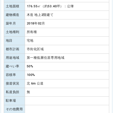
土地面積
176.55㎡（約53.40坪）：公簿
建物構造
木造 地上2階建て
築年月
2018年02月
土地権利
所有権
地目
宅地
都市計画
市街化区域
用途地域
第一種低層住居専用地域
建ぺい率
50%
容積率
100%
接道状況
北 6m 公道
私道負担
無
駐車場
その他費用