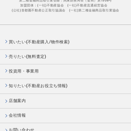
第二種金融商品取引業登録：関東財務局長（金商）第1508号
加盟団体：(一社)不動産協会 (一社)不動産流通経営協会
(公社)首都圏不動産公正取引協議会 (一社)第二種金融商品取引業協会
買いたい(不動産購入/物件検索)
売りたい(無料査定)
投資用・事業用
知りたい(不動産お役立ち情報)
店舗案内
会社情報
お問い合わせ