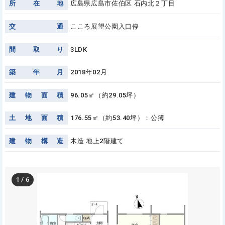
所
在
地
広島県広島市佐伯区 石内北２丁目
交
通
こころ展望公園入口停
間
取
り
3LDK
築
年
月
2018年02月
建
物
面
積
96.05㎡（約29.05坪）
土
地
面
積
176.55㎡（約53.40坪）：公簿
建
物
構
造
木造 地上2階建て
1
/
6