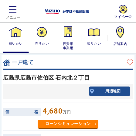
マイページ
買いたい
売りたい
投資用・事業
知りたい
店舗案内
用
一戸建て
広島県広島市佐伯区 石内北２丁目
周辺地図
4,680
価
格
万円
ローンシミュレーション