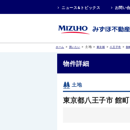
ニュース&トピックス
お問い
>
>
土地
>
>
>
ホーム
買いたい
東京都
八王子市
館
物件詳細
土地
東京都八王子市 館町