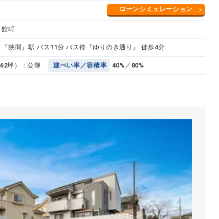
ローンシミュレーション
 館町
 『狭間』駅 バス11分 バス停『ゆりのき通り』 徒歩4分
5.62坪）：公簿
建
ぺ
い
率
／
容
積
率
40%／80%