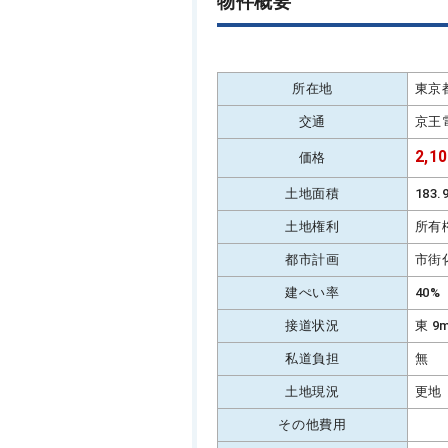
物件概要
所在地
東京
交通
京王
2,1
価格
土地面積
183
土地権利
所有
都市計画
市街
建ぺい率
40%
接道状況
東 9
私道負担
無
土地現況
更地
その他費用