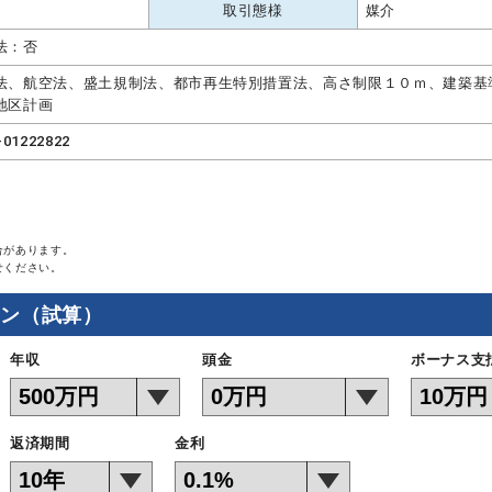
取引態様
媒介
法：否
法、航空法、盛土規制法、都市再生特別措置法、高さ制限１０ｍ、建築基
地区計画
-01222822
合があります。
せください。
ョン（試算）
年収
頭金
ボーナス支
返済期間
金利