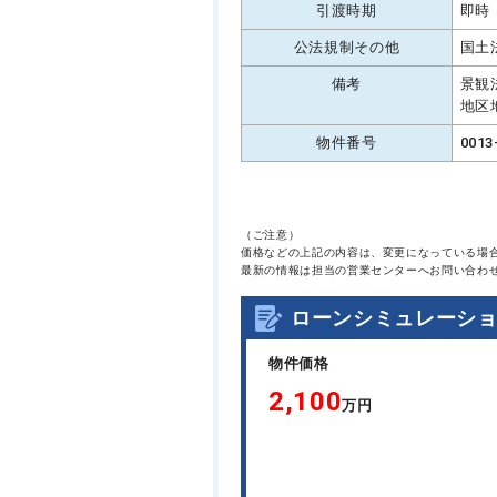
引渡時期
即時
公法規制その他
国土
備考
景観
地区
物件番号
0013
（ご注意）
価格などの上記の内容は、変更になっている場
最新の情報は担当の営業センターへお問い合わ
ローンシミュレーシ
物件価格
2,100
万円