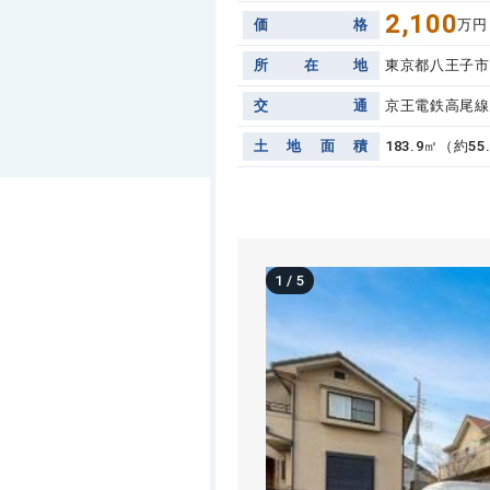
2,100
価
格
万円
所
在
地
東京都八王子市
交
通
京王電鉄高尾線
土
地
面
積
183.9㎡（約5
1
/
5