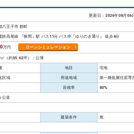
更新日：2026年08月0
都八王子市 館町
電鉄高尾線 『狭間』駅 バス11分 バス停『ゆりのき通り』 徒歩4分
00
万円
ローンシミュレーション
.9㎡（約55.62坪）：公簿
権
地目
宅地
化区域
用途地域
第一種低層住居専
容積率
80%
m 公道
建築条件
無