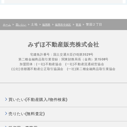
>
>
土地
>
>
>
>
警固２丁目
ホーム
買いたい
福岡県
福岡市中央区
警固
みずほ不動産販売株式会社
宅建免許番号：国土交通大臣(10)第3529号
第二種金融商品取引業登録：関東財務局長（金商）第1508号
加盟団体：(一社)不動産協会 (一社)不動産流通経営協会
(公社)首都圏不動産公正取引協議会 (一社)第二種金融商品取引業協会
買いたい(不動産購入/物件検索)
売りたい(無料査定)