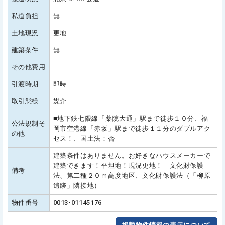
私道負担
無
土地現況
更地
建築条件
無
その他費用
引渡時期
即時
取引態様
媒介
■地下鉄七隈線「薬院大通」駅まで徒歩１０分、福
公法規制そ
岡市空港線「赤坂」駅まで徒歩１１分のダブルアク
の他
セス！、国土法：否
建築条件はありません。お好きなハウスメーカーで
建築できます！平坦地！現況更地！ 文化財保護
備考
法、第二種２０ｍ高度地区、文化財保護法（「柳原
遺跡」隣接地）
物件番号
0013-01145176