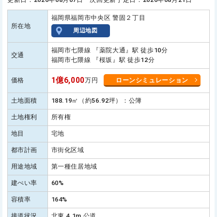
福岡県福岡市中央区 警固２丁目
所在地
周辺地図
福岡市七隈線 『薬院大通』駅 徒歩10分
交通
福岡市七隈線 『桜坂』駅 徒歩12分
1億6,000
価格
万円
ローンシミュレーション
土地面積
188.19㎡（約56.92坪）：公簿
土地権利
所有権
地目
宅地
都市計画
市街化区域
用途地域
第一種住居地域
建ぺい率
60%
容積率
164%
接道状況
北東 4.1m 公道