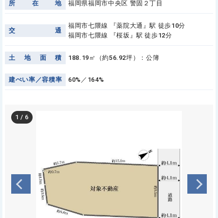
所
在
地
福岡県福岡市中央区 警固２丁目
福岡市七隈線 『薬院大通』駅 徒歩10分
交
通
福岡市七隈線 『桜坂』駅 徒歩12分
土
地
面
積
188.19㎡（約56.92坪）：公簿
建
ぺ
い
率
／
容
積
率
60%／164%
1
/
6