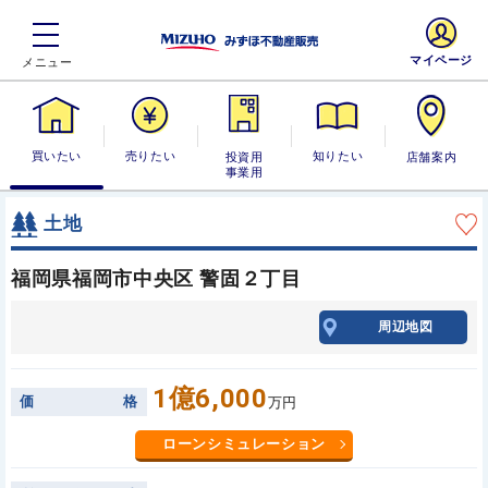
マイページ
買いたい
売りたい
投資用・事業
知りたい
店舗案内
用
土地
福岡県福岡市中央区 警固２丁目
周辺地図
1億6,000
価
格
万円
ローンシミュレーション