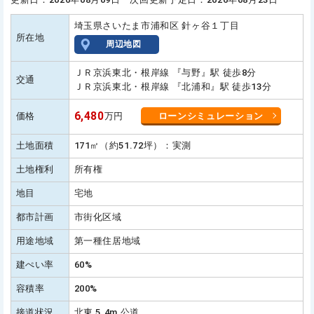
埼玉県さいたま市浦和区 針ヶ谷１丁目
所在地
周辺地図
ＪＲ京浜東北・根岸線 『与野』駅 徒歩8分
交通
ＪＲ京浜東北・根岸線 『北浦和』駅 徒歩13分
6,480
価格
万円
ローンシミュレーション
土地面積
171㎡（約51.72坪）：実測
土地権利
所有権
地目
宅地
都市計画
市街化区域
用途地域
第一種住居地域
建ぺい率
60%
容積率
200%
接道状況
北東 5.4m 公道