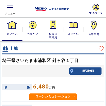
マイページ
買いたい
売りたい
投資用・事業
知りたい
店舗案内
用
土地
埼玉県さいたま市浦和区 針ヶ谷１丁目
周辺地図
6,480
価
格
万円
ローンシミュレーション