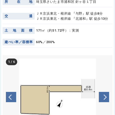
所
在
地
埼玉県さいたま市浦和区 針ヶ谷１丁目
ＪＲ京浜東北・根岸線 『与野』駅 徒歩8分
交
通
ＪＲ京浜東北・根岸線 『北浦和』駅 徒歩13分
土
地
面
積
171㎡（約51.72坪）：実測
建
ぺ
い
率
／
容
積
率
60%／200%
1
/
6