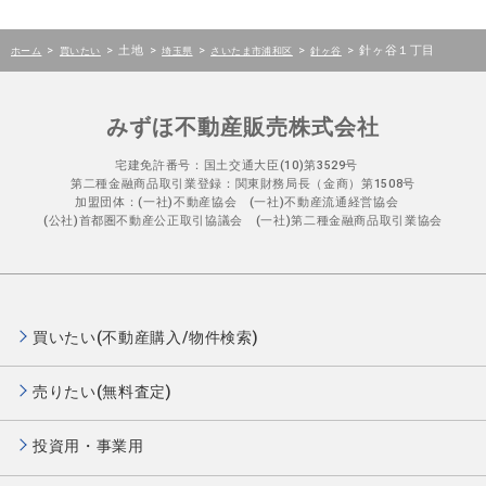
>
>
土地
>
>
>
>
針ヶ谷１丁目
ホーム
買いたい
埼玉県
さいたま市浦和区
針ヶ谷
みずほ不動産販売株式会社
宅建免許番号：国土交通大臣(10)第3529号
第二種金融商品取引業登録：関東財務局長（金商）第1508号
加盟団体：(一社)不動産協会 (一社)不動産流通経営協会
(公社)首都圏不動産公正取引協議会 (一社)第二種金融商品取引業協会
買いたい(不動産購入/物件検索)
売りたい(無料査定)
投資用・事業用