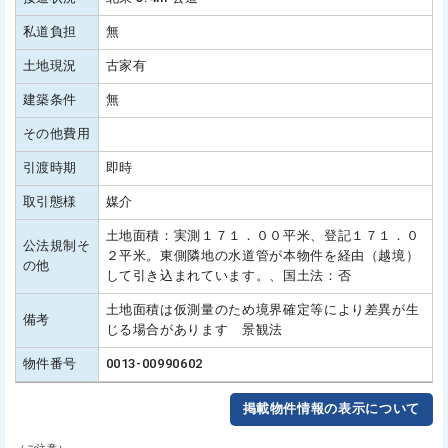
私道負担
無
土地現況
古家有
建築条件
無
その他費用
引渡時期
即時
取引態様
媒介
土地面積：実測１７１．００平米、登記１７１．０
公法規制そ
２平米。東側隣地の水道管が本物件を経由（越境）
の他
して引き込まれています。、国土法：否
土地面積は仮測量のため境界確定等により差異が生
備考
じる場合があります 景観法
物件番号
0013-00990602
掲載物件情報の表示について