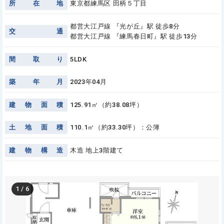
所
在
地
東京都練馬区 田柄５丁目
都営大江戸線 『光が丘』駅 徒歩8分
交
通
都営大江戸線 『練馬春日町』駅 徒歩13分
間
取
り
5LDK
築
年
月
2023年04月
建
物
面
積
125.91㎡（約38.08坪）
土
地
面
積
110.1㎡（約33.30坪）：公簿
建
物
構
造
木造 地上3階建て
1
/
6