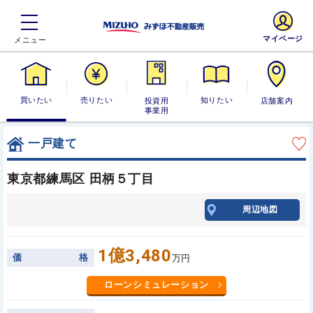
マイページ
買いたい
売りたい
投資用・事業
知りたい
店舗案内
用
一戸建て
東京都練馬区 田柄５丁目
周辺地図
1億3,480
価
格
万円
ローンシミュレーション