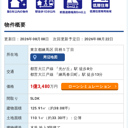
物件概要
更新日：2026年08月08日 次回更新予定日：2026年08月22日
東京都練馬区 田柄５丁目
所在地
周辺地図
都営大江戸線 『光が丘』駅 徒歩8分
交通
都営大江戸線 『練馬春日町』駅 徒歩13分
1億3,480
価格
万円
ローンシミュレーション
間取り
5LDK
建物面積
125.91㎡（約38.08坪）
土地面積
110.1㎡（約33.30坪）：公簿
建物構造
木造 地上3階建て