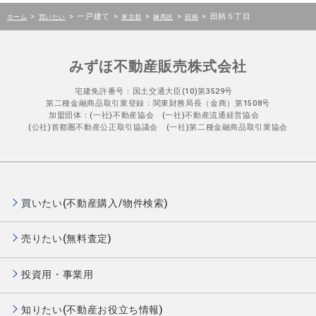
>
>
一戸建て
>
>
>
>
田柄５丁目
ホーム
買いたい
東京都
練馬区
田柄
みずほ不動産販売株式会社
宅建免許番号：国土交通大臣(10)第3529号
第二種金融商品取引業登録：関東財務局長（金商）第1508号
加盟団体：(一社)不動産協会 (一社)不動産流通経営協会
(公社)首都圏不動産公正取引協議会 (一社)第二種金融商品取引業協会
買いたい(不動産購入/物件検索)
売りたい(無料査定)
投資用・事業用
知りたい(不動産お役立ち情報)