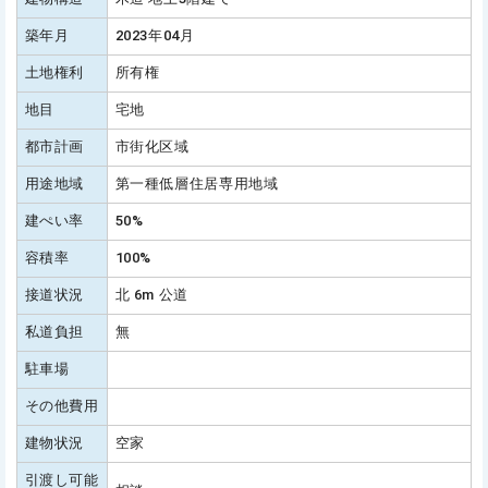
築年月
2023年04月
土地権利
所有権
地目
宅地
都市計画
市街化区域
用途地域
第一種低層住居専用地域
建ぺい率
50%
容積率
100%
接道状況
北 6m 公道
私道負担
無
駐車場
その他費用
建物状況
空家
引渡し可能