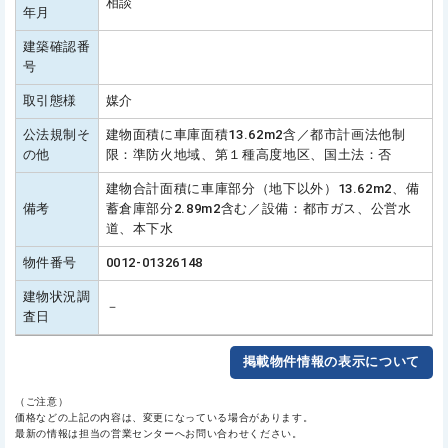
相談
年月
建築確認番
号
取引態様
媒介
公法規制そ
建物面積に車庫面積13.62m2含／都市計画法他制
の他
限：準防火地域、第１種高度地区、国土法：否
建物合計面積に車庫部分（地下以外）13.62m2、備
備考
蓄倉庫部分2.89m2含む／設備：都市ガス、公営水
道、本下水
物件番号
0012-01326148
建物状況調
－
査日
掲載物件情報の表示について
（ご注意）
価格などの上記の内容は、変更になっている場合があります。
最新の情報は担当の営業センターへお問い合わせください。