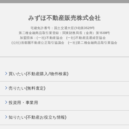
みずほ不動産販売株式会社
宅建免許番号：国土交通大臣(10)第3529号
第二種金融商品取引業登録：関東財務局長（金商）第1508号
加盟団体：(一社)不動産協会 (一社)不動産流通経営協会
(公社)首都圏不動産公正取引協議会 (一社)第二種金融商品取引業協会
買いたい(不動産購入/物件検索)
売りたい(無料査定)
投資用・事業用
知りたい(不動産お役立ち情報)