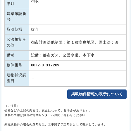
相談
年月
建築確認番
号
取引態様
媒介
公法規制そ
都市計画法他制限：第１種高度地区、国土法：否
の他
備考
設備：都市ガス、公営水道、本下水
物件番号
0012-01317209
建物状況調
－
査日
掲載物件情報の表示について
（ご注意）
価格などの上記の内容は、変更になっている場合があります。
最新の情報は担当の営業センターへお問い合わせください。
未完成物件の場合の築年月は、工事完了予定年月として表示しています。