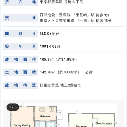
所
在
地
東京都豊島区 長崎６丁目
西武池袋・豊島線 『東長崎』駅 徒歩9分
交
通
東京メトロ有楽町線 『千川』駅 徒歩13分
間
取
り
3LDK+納戸
築
年
月
1991年03月
建
物
面
積
105.3㎡（約31.85坪）
土
地
面
積
142.43㎡（約43.08坪）：公簿
建
物
構
造
軽量鉄骨造 地上2階建て
1
/
6