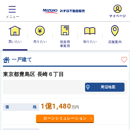
マイページ
買いたい
売りたい
投資用・事業
知りたい
店舗案内
用
一戸建て
東京都豊島区 長崎６丁目
周辺地図
1億1,480
価
格
万円
ローンシミュレーション