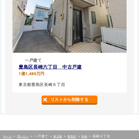
一戸建て
豊島区長崎六丁目 中古戸建
1億1,480万円
東京都豊島区長崎６丁目
リストから削除する
>
>
一戸建て
>
>
>
>
長崎６丁目
ホーム
買いたい
東京都
豊島区
長崎