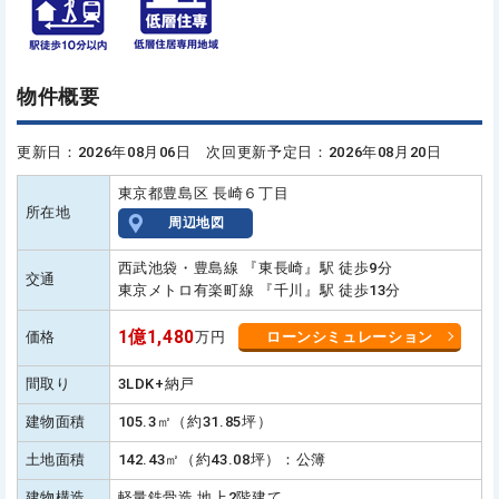
物件概要
更新日：2026年08月06日 次回更新予定日：2026年08月20日
東京都豊島区 長崎６丁目
所在地
周辺地図
西武池袋・豊島線 『東長崎』駅 徒歩9分
交通
東京メトロ有楽町線 『千川』駅 徒歩13分
1億1,480
価格
万円
ローンシミュレーション
間取り
3LDK+納戸
建物面積
105.3㎡（約31.85坪）
土地面積
142.43㎡（約43.08坪）：公簿
建物構造
軽量鉄骨造 地上2階建て