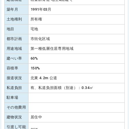
築年月
1991年03月
土地権利
所有権
地目
宅地
都市計画
市街化区域
用途地域
第一種低層住居専用地域
建ぺい率
60%
容積率
150%
接道状況
北東 4.2m 公道
私道負担
有、私道負担面積（別途）：0.34㎡
駐車場
その他費用
建物状況
居住中
引渡し可能