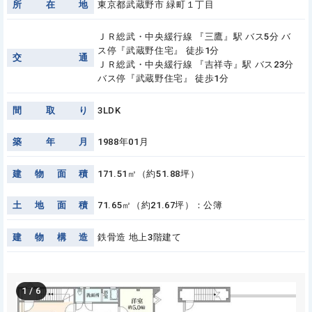
所
在
地
東京都武蔵野市 緑町１丁目
ＪＲ総武・中央緩行線 『三鷹』駅 バス5分 バ
ス停『武蔵野住宅』 徒歩1分
交
通
ＪＲ総武・中央緩行線 『吉祥寺』駅 バス23分
バス停『武蔵野住宅』 徒歩1分
間
取
り
3LDK
築
年
月
1988年01月
建
物
面
積
171.51㎡（約51.88坪）
土
地
面
積
71.65㎡（約21.67坪）：公簿
建
物
構
造
鉄骨造 地上3階建て
1
/
6