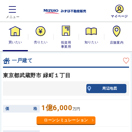
マイページ
買いたい
売りたい
投資用・事業
知りたい
店舗案内
用
一戸建て
東京都武蔵野市 緑町１丁目
周辺地図
1億6,000
価
格
万円
ローンシミュレーション