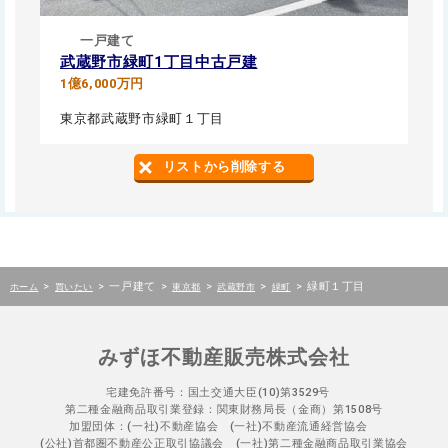
一戸建て
武蔵野市緑町1丁目中古戸建
1億6,000万円
東京都武蔵野市緑町１丁目
リストから削除する
>
>
一戸建て
>
>
>
>
緑町１丁目
ホーム
買いたい
東京都
武蔵野市
緑町
みずほ不動産販売株式会社
宅建免許番号：国土交通大臣(10)第3529号
第二種金融商品取引業登録：関東財務局長（金商）第1508号
加盟団体：(一社)不動産協会 (一社)不動産流通経営協会
(公社)首都圏不動産公正取引協議会 (一社)第二種金融商品取引業協会