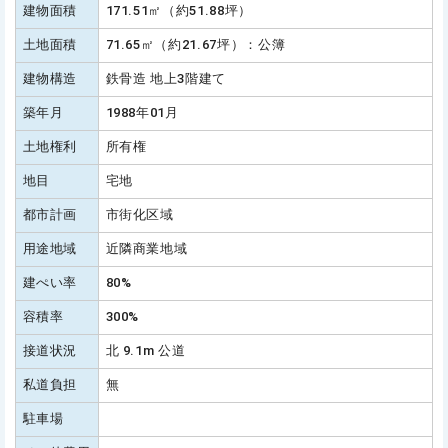
建物面積
171.51㎡（約51.88坪）
土地面積
71.65㎡（約21.67坪）：公簿
建物構造
鉄骨造 地上3階建て
築年月
1988年01月
土地権利
所有権
地目
宅地
都市計画
市街化区域
用途地域
近隣商業地域
建ぺい率
80%
容積率
300%
接道状況
北 9.1m 公道
私道負担
無
駐車場