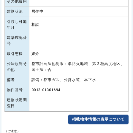
その他費用
建物状況
居住中
引渡し可能
相談
年月
建築確認番
号
取引態様
媒介
公法規制そ
都市計画法他制限：準防火地域、第３種高度地区、
の他
国土法：否
備考
設備：都市ガス、公営水道、本下水
物件番号
0012-01301694
建物状況調
－
査日
掲載物件情報の表示について
（ご注意）