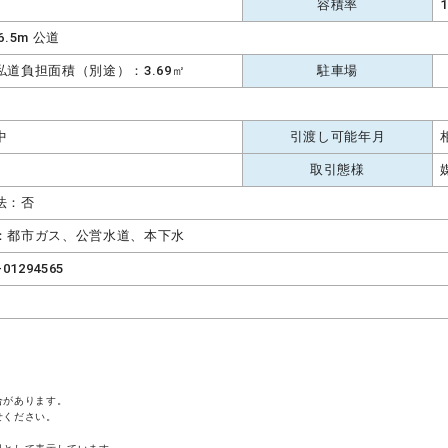
容積率
1
6.5m 公道
私道負担面積（別途）：3.69㎡
駐車場
中
引渡し可能年月
取引態様
法：否
：都市ガス、公営水道、本下水
-01294565
合があります。
せください。