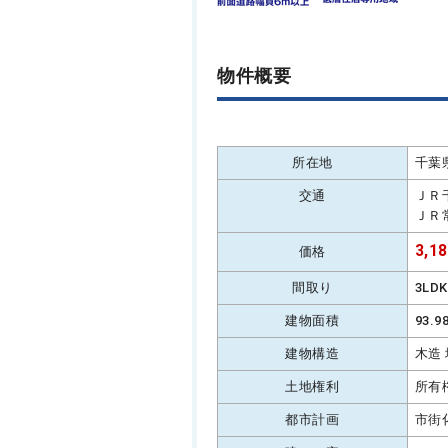
物件概要
所在地
千葉
交通
ＪＲ
ＪＲ
3,1
価格
間取り
3LD
建物面積
93.
建物構造
木造
土地権利
所有
都市計画
市街