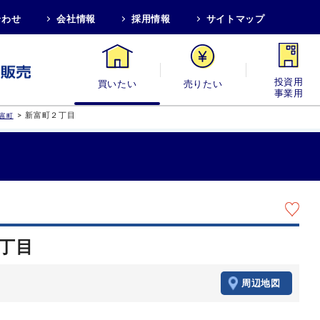
合わせ
会社情報
採用情報
サイトマップ
買いたい
売りたい
投資用・事業
>
新富町２丁目
富町
２丁目
周辺地図