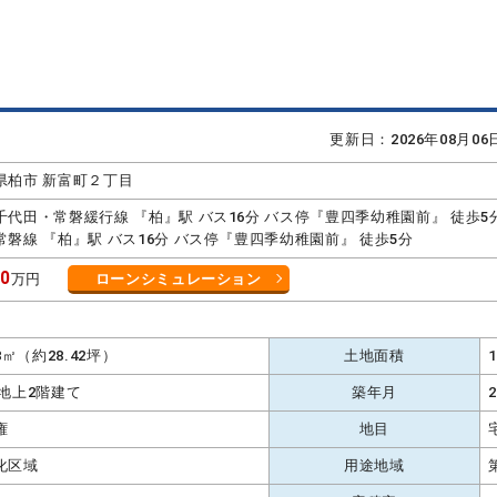
更新日：2026年08月0
県柏市 新富町２丁目
千代田・常磐緩行線 『柏』駅 バス16分 バス停『豊四季幼稚園前』 徒歩5
常磐線 『柏』駅 バス16分 バス停『豊四季幼稚園前』 徒歩5分
80
万円
ローンシミュレーション
K
98㎡（約28.42坪）
土地面積
 地上2階建て
築年月
権
地目
化区域
用途地域