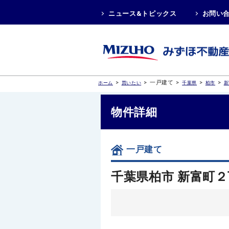
ニュース&トピックス
お問い
>
>
一戸建て
>
>
>
ホーム
買いたい
千葉県
柏市
新
物件詳細
一戸建て
千葉県柏市 新富町