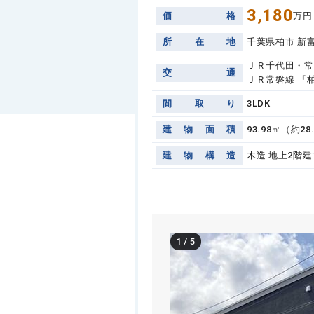
3,180
価
格
万円
所
在
地
千葉県柏市 新
ＪＲ千代田・常
交
通
ＪＲ常磐線 『柏
間
取
り
3LDK
建
物
面
積
93.98㎡（約28
建
物
構
造
木造 地上2階建
1
/
5