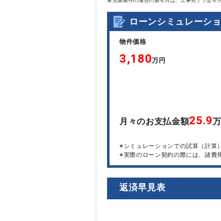
未完成物件の場合の築年月は、工事完了予定年
ローンシミュレーシ
物件価格
3,180
万円
25.9
月々のお支払金額
※シミュレーションでの試算（計算
※実際のローン契約の際には、諸費
返済早見表