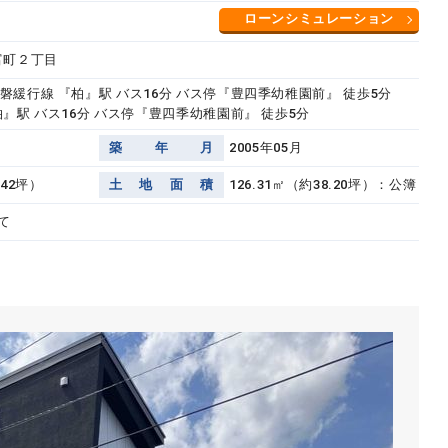
ローンシミュレーション
富町２丁目
磐緩行線 『柏』駅 バス16分 バス停『豊四季幼稚園前』 徒歩5分
』駅 バス16分 バス停『豊四季幼稚園前』 徒歩5分
築
年
月
2005年05月
.42坪）
土
地
面
積
126.31㎡（約38.20坪）：公簿
て