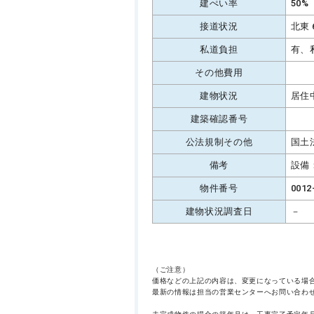
建ぺい率
50%
接道状況
北東 
私道負担
有、
その他費用
建物状況
居住
建築確認番号
公法規制その他
国土
備考
設備
物件番号
0012
建物状況調査日
－
（ご注意）
価格などの上記の内容は、変更になっている場
最新の情報は担当の営業センターへお問い合わ