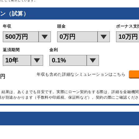
月として表示しています。
ョン（試算）
年収
頭金
ボーナス支
返済期間
金利
年収も含めた詳細なシミュレーションはこちら
万円
）結果は、あくまでも目安です。実際にローン契約をする際は、詳細を金融機
用が別途かかります（手数料や印紙税、保証料など）。契約の際にご確認くださ