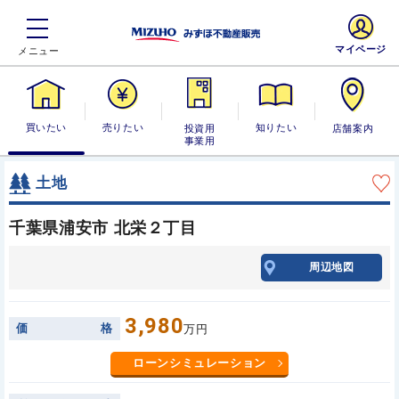
マイページ
買いたい
売りたい
投資用・事業
知りたい
店舗案内
用
土地
千葉県浦安市 北栄２丁目
周辺地図
3,980
価
格
万円
ローンシミュレーション