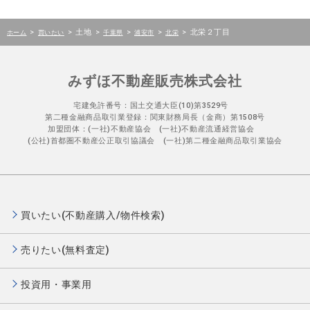
>
>
土地
>
>
>
>
北栄２丁目
ホーム
買いたい
千葉県
浦安市
北栄
みずほ不動産販売株式会社
宅建免許番号：国土交通大臣(10)第3529号
第二種金融商品取引業登録：関東財務局長（金商）第1508号
加盟団体：(一社)不動産協会 (一社)不動産流通経営協会
(公社)首都圏不動産公正取引協議会 (一社)第二種金融商品取引業協会
買いたい(不動産購入/物件検索)
売りたい(無料査定)
投資用・事業用