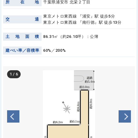
所
在
地
千葉県浦安市 北栄２丁目
東京メトロ東西線 『浦安』駅 徒歩5分
交
通
東京メトロ東西線 『南行徳』駅 徒歩13分
土
地
面
積
86.31㎡（約26.10坪）：公簿
建
ぺ
い
率
／
容
積
率
60%／200%
1
/
6