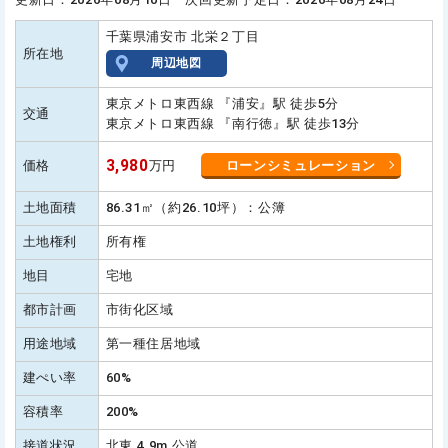
千葉県浦安市 北栄２丁目
所在地
周辺地図
東京メトロ東西線 『浦安』駅 徒歩5分
交通
東京メトロ東西線 『南行徳』駅 徒歩13分
3,980
価格
万円
ローンシミュレーション
土地面積
86.31㎡（約26.10坪）：公簿
土地権利
所有権
地目
宅地
都市計画
市街化区域
用途地域
第一種住居地域
建ぺい率
60%
容積率
200%
接道状況
北東 4.9m 公道