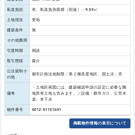
私道負担
有、私道負担面積（別途）：9.59㎡
土地現況
更地
建築条件
無
その他費用
引渡時期
相談
取引態様
媒介
公法規制そ
都市計画法他制限：第２種高度地区、国土法：否
の他
・土地区画図には、建築確認申請の設定に必要な隣
備考
地所有土地も含みます。／設備：都市ガス、公営水
道、本下水
物件番号
0012-01151601
掲載物件情報の表示について