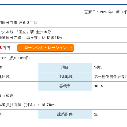
更新日：2026年08月0
都国分寺市 戸倉３丁目
中央本線 『国立』駅 徒歩15分
鉄道国分寺線 『恋ヶ窪』駅 徒歩18分
00
万円
ローンシミュレーション
.38㎡（約50.02坪）
権
地目
宅地
化区域
用途地域
第一種低層住居専
容積率
100%
5m 私道
私道負担面積（別途）：18.78㎡
有
建築条件
無