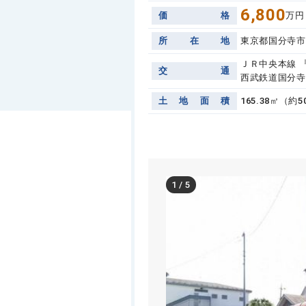
6,800
価
格
万円
所
在
地
東京都国分寺市
ＪＲ中央本線 『
交
通
西武鉄道国分寺
土
地
面
積
165.38㎡（約5
1
/
5