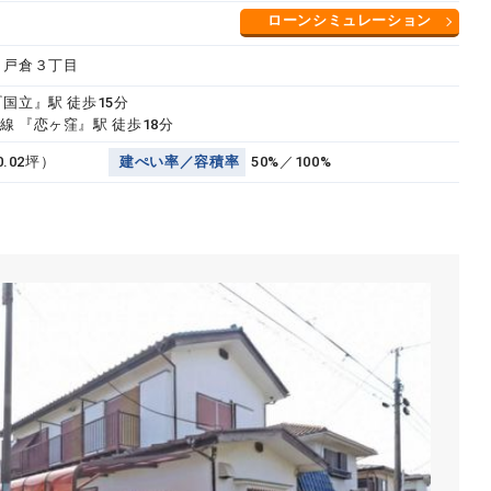
ローンシミュレーション
 戸倉３丁目
国立』駅 徒歩15分
線 『恋ヶ窪』駅 徒歩18分
0.02坪）
建
ぺ
い
率
／
容
積
率
50%／100%