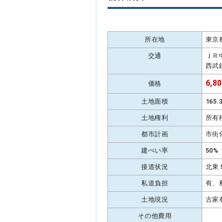
所在地
東京
交通
ＪＲ
西武
6,8
価格
土地面積
165
土地権利
所有
都市計画
市街
建ぺい率
50%
接道状況
北東 
私道負担
有、
土地現況
古家
その他費用