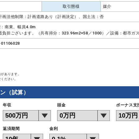
取引態様
媒介
計画法他制限：計画道路あり（計画決定）、国土法：否
2：南東、幅員4.0m
道負担ございます。（共有持分：323.96m2×58／1000）／設備：都市
-01106028
合があります。
せください。
ョン（試算）
年収
頭金
ボーナス支
返済期間
金利