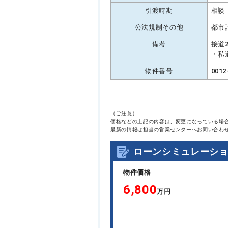
引渡時期
相談
公法規制その他
都市
備考
接道
・私
物件番号
0012
（ご注意）
価格などの上記の内容は、変更になっている場
最新の情報は担当の営業センターへお問い合わ
ローンシミュレーシ
物件価格
6,800
万円