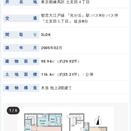
所
在
地
東京都練馬区 土支田４丁目
都営大江戸線 『光が丘』駅 バス9分 バス停
交
通
『土支田１丁目』 徒歩8分
間
取
り
3LDK
築
年
月
2005年02月
建
物
面
積
98.94㎡（約29.92坪）
土
地
面
積
116.4㎡（約35.21坪）：公簿
建
物
構
造
木造 地上2階建て
1
/
6