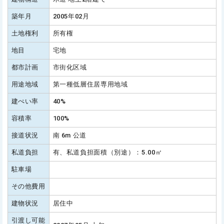
築年月
2005年02月
土地権利
所有権
地目
宅地
都市計画
市街化区域
用途地域
第一種低層住居専用地域
建ぺい率
40%
容積率
100%
接道状況
南 6m 公道
私道負担
有、私道負担面積（別途）：5.00㎡
駐車場
その他費用
建物状況
居住中
引渡し可能