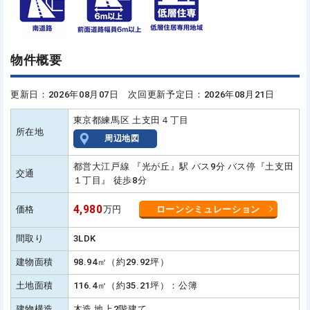
物件概要
更新日：2026年08月07日 次回更新予定日：2026年08月21日
東京都練馬区 土支田４丁目
所在地
周辺地図
都営大江戸線 『光が丘』駅 バス9分 バス停『土支田
交通
１丁目』 徒歩8分
4,980
価格
万円
ローンシミュレーション
間取り
3LDK
建物面積
98.94㎡（約29.92坪）
土地面積
116.4㎡（約35.21坪）：公簿
建物構造
木造 地上2階建て