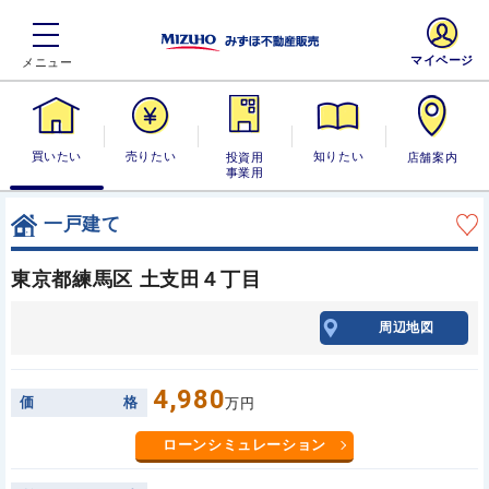
マイページ
買いたい
売りたい
投資用・事業
知りたい
店舗案内
用
一戸建て
東京都練馬区 土支田４丁目
周辺地図
4,980
価
格
万円
ローンシミュレーション