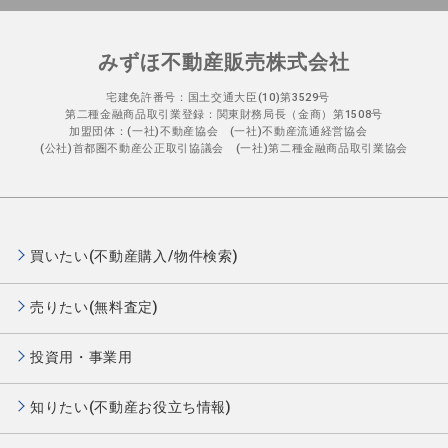
みずほ不動産販売株式会社
宅建免許番号：国土交通大臣(10)第3529号
第二種金融商品取引業登録：関東財務局長（金商）第1508号
加盟団体：(一社)不動産協会 (一社)不動産流通経営協会
(公社)首都圏不動産公正取引協議会 (一社)第二種金融商品取引業協会
買いたい(不動産購入/物件検索)
売りたい(無料査定)
投資用・事業用
知りたい(不動産お役立ち情報)