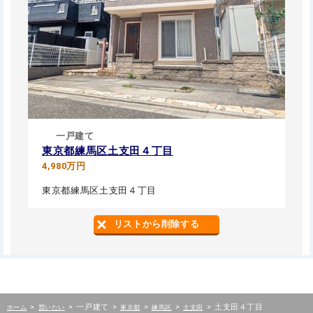
一戸建て
東京都練馬区土支田４丁目
4,980万円
東京都練馬区土支田４丁目
リストから削除する
>
>
一戸建て
>
>
>
>
土支田４丁目
ホーム
買いたい
東京都
練馬区
土支田