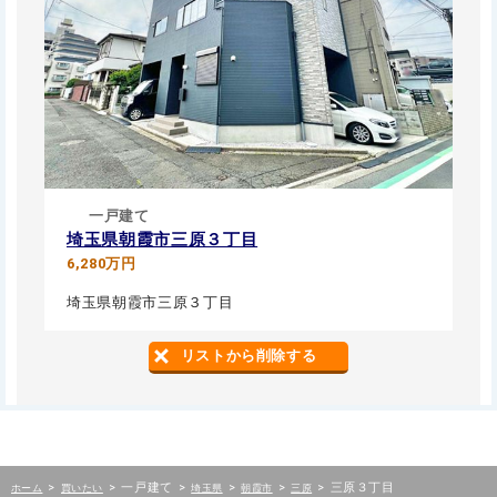
一戸建て
埼玉県朝霞市三原３丁目
6,280万円
埼玉県朝霞市三原３丁目
リストから削除する
>
>
一戸建て
>
>
>
>
三原３丁目
ホーム
買いたい
埼玉県
朝霞市
三原