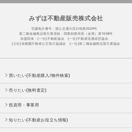
みずほ不動産販売株式会社
宅建免許番号：国土交通大臣(10)第3529号
第二種金融商品取引業登録：関東財務局長（金商）第1508号
加盟団体：(一社)不動産協会 (一社)不動産流通経営協会
(公社)首都圏不動産公正取引協議会 (一社)第二種金融商品取引業協会
買いたい(不動産購入/物件検索)
売りたい(無料査定)
投資用・事業用
知りたい(不動産お役立ち情報)