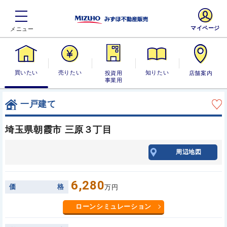
マイページ
買いたい
売りたい
投資用・事業
知りたい
店舗案内
用
一戸建て
埼玉県朝霞市 三原３丁目
周辺地図
6,280
価
格
万円
ローンシミュレーション