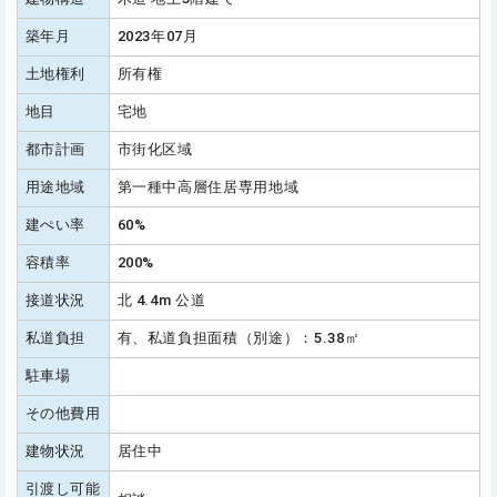
築年月
2023年07月
土地権利
所有権
地目
宅地
都市計画
市街化区域
用途地域
第一種中高層住居専用地域
建ぺい率
60%
容積率
200%
接道状況
北 4.4m 公道
私道負担
有、私道負担面積（別途）：5.38㎡
駐車場
その他費用
建物状況
居住中
引渡し可能