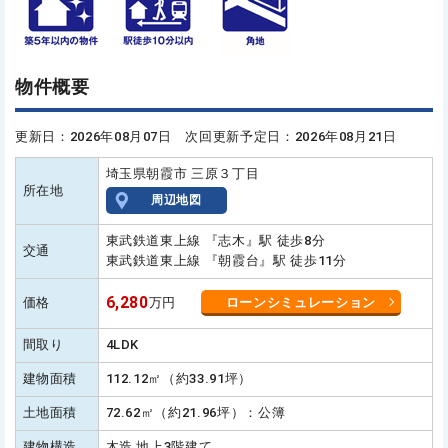
物件概要
更新日：2026年08月07日 次回更新予定日：2026年08月21日
埼玉県朝霞市 三原３丁目
所在地
周辺地図
東武鉄道東上線 『志木』駅 徒歩8分
交通
東武鉄道東上線 『朝霞台』駅 徒歩11分
6,280
価格
万円
ローンシミュレーション
間取り
4LDK
建物面積
112.12㎡（約33.91坪）
土地面積
72.62㎡（約21.96坪）：公簿
建物構造
木造 地上3階建て