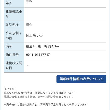
相談
年月
建築確認番
号
取引態様
媒介
公法規制そ
国土法：否
の他
備考
接道2：東、幅員4.1m
物件番号
0011-01317717
建物状況調
－
査日
掲載物件情報の表示について
（ご注意）
価格などの上記の内容は、変更になっている場合があります。
最新の情報は担当の営業センターへお問い合わせください。
未完成物件の場合の築年月は、工事完了予定年月として表示しています。