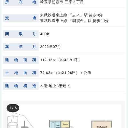
所
在
地
埼玉県朝霞市 三原３丁目
東武鉄道東上線 『志木』駅 徒歩8分
交
通
東武鉄道東上線 『朝霞台』駅 徒歩11分
間
取
り
4LDK
築
年
月
2023年07月
建
物
面
積
112.12㎡（約33.91坪）
土
地
面
積
72.62㎡（約21.96坪）：公簿
建
物
構
造
木造 地上3階建て
1
/
6