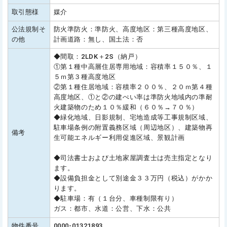
取引態様
媒介
公法規制そ
防火準防火：準防火、高度地区：第三種高度地区、
の他
計画道路：無し、国土法：否
◆間取：2LDK＋2S（納戸）
①第１種中高層住居専用地域：容積率１５０％、１
５ｍ第３種高度地区
②第１種住居地域：容積率２００％、２０ｍ第４種
高度地区、①と②の建ぺい率は準防火地域内の準耐
火建築物のため１０％緩和（６０％→７０％）
◆緑化地域、日影規制、宅地造成等工事規制区域、
駐車場条例の附置義務区域（周辺地区）、建築物再
備考
生可能エネルギー利用促進区域、景観計画
◆司法書士および土地家屋調査士は売主指定となり
ます。
◆設備負担金として別途金３３万円（税込）がかか
ります。
◆駐車場：有（１台分、車種制限有り）
ガス：都市、水道：公営、下水：公共
物件番号
0000-01321893