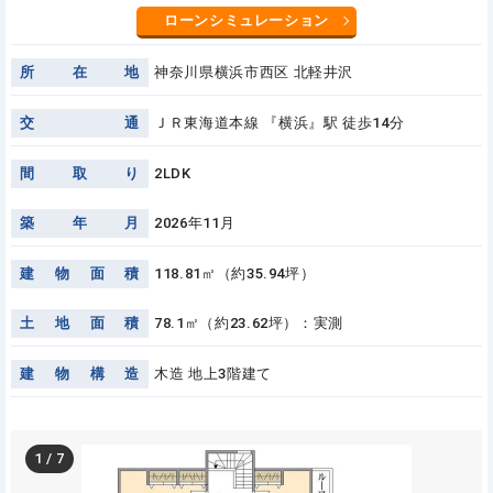
ローンシミュレーション
所
在
地
神奈川県横浜市西区 北軽井沢
交
通
ＪＲ東海道本線 『横浜』駅 徒歩14分
間
取
り
2LDK
築
年
月
2026年11月
建
物
面
積
118.81㎡（約35.94坪）
土
地
面
積
78.1㎡（約23.62坪）：実測
建
物
構
造
木造 地上3階建て
1
/
7