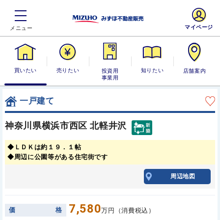
マイページ
買いたい
売りたい
投資用・事業
知りたい
店舗案内
用
一戸建て
神奈川県横浜市西区 北軽井沢
◆ＬＤＫは約１９．１帖
◆周辺に公園等がある住宅街です
周辺地図
7,580
価
格
万円（消費税込）