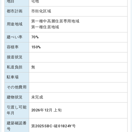
地目
宅地
都市計画
市街化区域
第一種中高層住居専用地域
用途地域
第一種住居地域
建ぺい率
70%
容積率
150%
接道状況
私道負担
無
駐車場
その他費用
建物状況
未完成
引渡し可能
2026年12月 上旬
年月
建築確認番
第2025SBC-確01824Y号
号