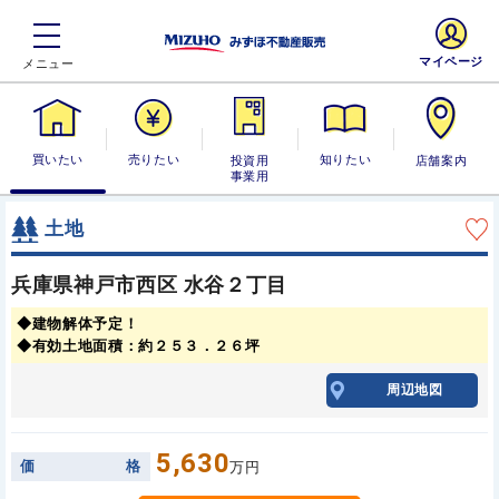
マイページ
買いたい
売りたい
投資用・事業
知りたい
店舗案内
用
土地
兵庫県神戸市西区 水谷２丁目
◆建物解体予定！
◆有効土地面積：約２５３．２６坪
周辺地図
5,630
価
格
万円