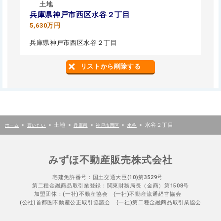
土地
兵庫県神戸市西区水谷２丁目
5,630万円
兵庫県神戸市西区水谷２丁目
リストから削除する
>
>
土地
>
>
>
>
水谷２丁目
ホーム
買いたい
兵庫県
神戸市西区
水谷
みずほ不動産販売株式会社
宅建免許番号：国土交通大臣(10)第3529号
第二種金融商品取引業登録：関東財務局長（金商）第1508号
加盟団体：(一社)不動産協会 (一社)不動産流通経営協会
(公社)首都圏不動産公正取引協議会 (一社)第二種金融商品取引業協会