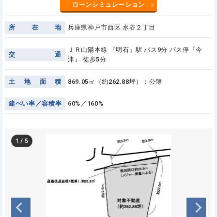
ローンシミュレーション
所
在
地
兵庫県神戸市西区 水谷２丁目
ＪＲ山陽本線 『明石』駅 バス9分 バス停『今
交
通
津』 徒歩5分
土
地
面
積
869.05㎡（約262.88坪）：公簿
建
ぺ
い
率
／
容
積
率
60%／160%
1
/
5