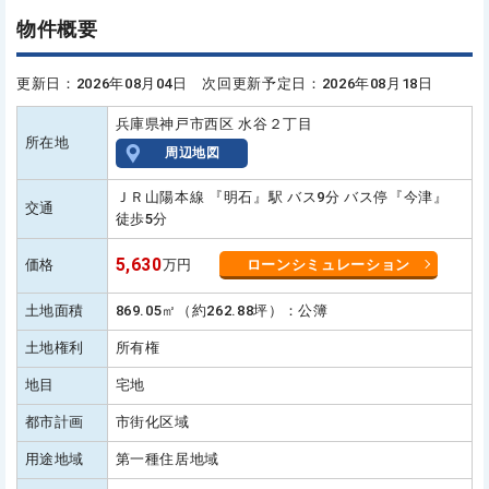
物件概要
更新日：2026年08月04日 次回更新予定日：2026年08月18日
兵庫県神戸市西区 水谷２丁目
所在地
周辺地図
ＪＲ山陽本線 『明石』駅 バス9分 バス停『今津』
交通
徒歩5分
5,630
価格
万円
ローンシミュレーション
土地面積
869.05㎡（約262.88坪）：公簿
土地権利
所有権
地目
宅地
都市計画
市街化区域
用途地域
第一種住居地域