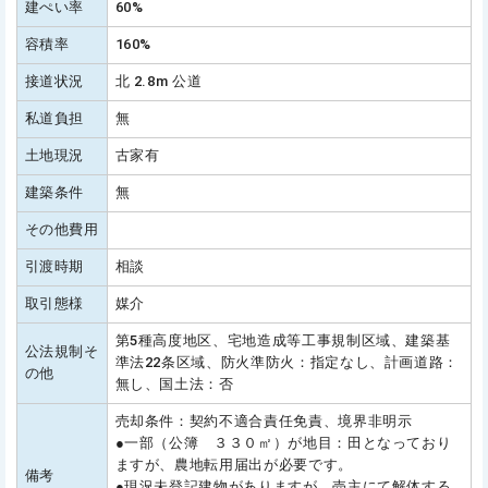
建ぺい率
60%
容積率
160%
接道状況
北 2.8m 公道
私道負担
無
土地現況
古家有
建築条件
無
その他費用
引渡時期
相談
取引態様
媒介
第5種高度地区、宅地造成等工事規制区域、建築基
公法規制そ
準法22条区域、防火準防火：指定なし、計画道路：
の他
無し、国土法：否
売却条件：契約不適合責任免責、境界非明示
●一部（公簿 ３３０㎡）が地目：田となっており
ますが、農地転用届出が必要です。
備考
●現況未登記建物がありますが、売主にて解体する