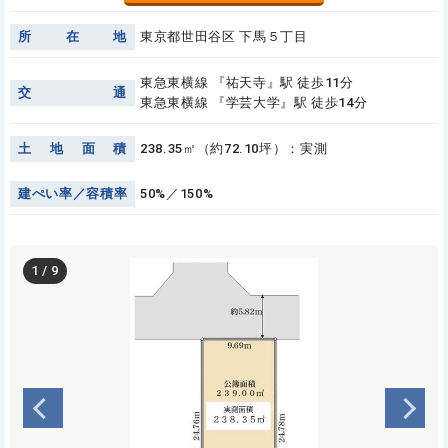
所
在
地
東京都世田谷区 下馬５丁目
東急東横線 『祐天寺』駅 徒歩11分
交
通
東急東横線 『学芸大学』駅 徒歩14分
土
地
面
積
238.35㎡（約72.10坪）：実測
建
ぺ
い
率
／
容
積
率
50%／150%
1
/
9