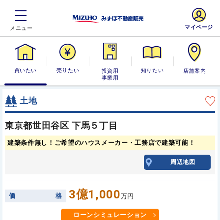
マイページ
買いたい
売りたい
投資用・事業
知りたい
店舗案内
用
土地
東京都世田谷区 下馬５丁目
建築条件無し！ご希望のハウスメーカー・工務店で建築可能！
周辺地図
3億1,000
価
格
万円
ローンシミュレーション