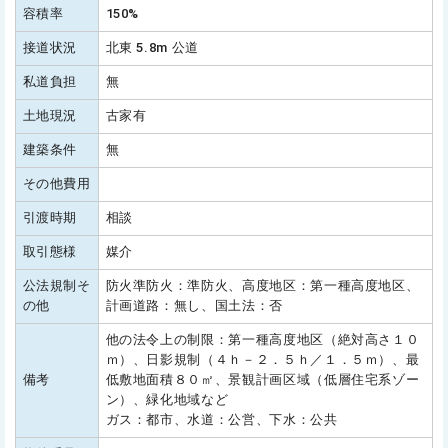
容積率
150%
接道状況
北東 5.8m 公道
私道負担
無
土地現況
古家有
建築条件
無
その他費用
引渡時期
相談
取引態様
媒介
公法規制そ
防火準防火：準防火、高度地区：第一種高度地区、
の他
計画道路：無し、国土法：否
他の法令上の制限：第一種高度地区（絶対高さ１０
ｍ）、日影規制（４ｈ－２．５ｈ／１．５ｍ）、最
備考
低敷地面積８０㎡、景観計画区域（低層住宅系ゾー
ン）、緑化地域など
ガス：都市、水道：公営、下水：公共