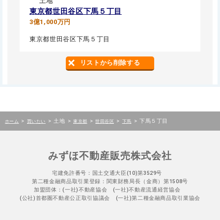
土地
東京都世田谷区下馬５丁目
3億1,000万円
東京都世田谷区下馬５丁目
リストから削除する
>
>
土地
>
>
>
>
下馬５丁目
ホーム
買いたい
東京都
世田谷区
下馬
みずほ不動産販売株式会社
宅建免許番号：国土交通大臣(10)第3529号
第二種金融商品取引業登録：関東財務局長（金商）第1508号
加盟団体：(一社)不動産協会 (一社)不動産流通経営協会
(公社)首都圏不動産公正取引協議会 (一社)第二種金融商品取引業協会